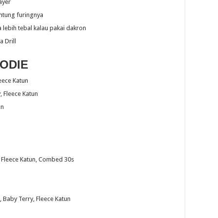
ayer
antung furingnya
a lebih tebal kalau pakai dakron
 Drill
ODIE
leece Katun
 Fleece Katun
un
y, Fleece Katun, Combed 30s
, Baby Terry, Fleece Katun