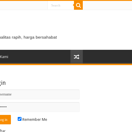
ualitas rapih, harga bersahabat
 Kami
gin
Remember Me
ftar