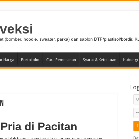
veksi
ket (bomber, hoodie, sweater, parka) dan sablon DTF/plastisol/bordir. K
ar Harga
Portofolio
Cara Pemesanan
Syarat & Ketentuan
Hubungi
Lo
an
Pria di Pacitan
Da
itan adalah tempat yang tepat bagi orang-orang yang ingin