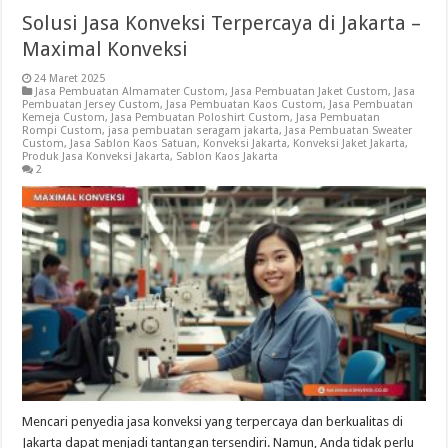
Solusi Jasa Konveksi Terpercaya di Jakarta –
Maximal Konveksi
24 Maret 2025
Jasa Pembuatan Almamater Custom
,
Jasa Pembuatan Jaket Custom
,
Jasa
Pembuatan Jersey Custom
,
Jasa Pembuatan Kaos Custom
,
Jasa Pembuatan
Kemeja Custom
,
Jasa Pembuatan Poloshirt Custom
,
Jasa Pembuatan
Rompi Custom
,
jasa pembuatan seragam jakarta
,
Jasa Pembuatan Sweater
Custom
,
Jasa Sablon Kaos Satuan
,
Konveksi Jakarta
,
Konveksi Jaket Jakarta
,
Produk Jasa Konveksi Jakarta
,
Sablon Kaos Jakarta
2
Mencari penyedia jasa konveksi yang terpercaya dan berkualitas di
Jakarta dapat menjadi tantangan tersendiri. Namun, Anda tidak perlu