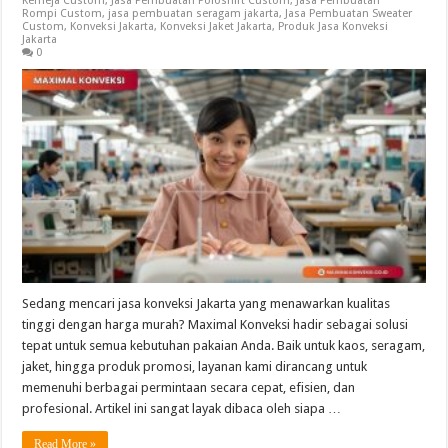
Kemeja Custom
,
Jasa Pembuatan Poloshirt Custom
,
Jasa Pembuatan
Rompi Custom
,
jasa pembuatan seragam jakarta
,
Jasa Pembuatan Sweater
Custom
,
Konveksi Jakarta
,
Konveksi Jaket Jakarta
,
Produk Jasa Konveksi
Jakarta
0
Sedang mencari jasa konveksi Jakarta yang menawarkan kualitas
tinggi dengan harga murah? Maximal Konveksi hadir sebagai solusi
tepat untuk semua kebutuhan pakaian Anda. Baik untuk kaos, seragam,
jaket, hingga produk promosi, layanan kami dirancang untuk
memenuhi berbagai permintaan secara cepat, efisien, dan
profesional. Artikel ini sangat layak dibaca oleh siapa …
Read More »