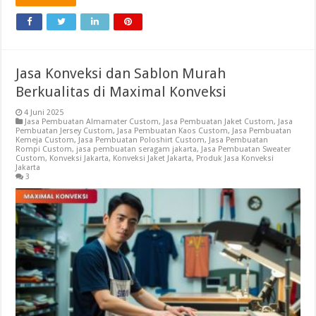
Jasa Konveksi dan Sablon Murah
Berkualitas di Maximal Konveksi
4 Juni 2025
Jasa Pembuatan Almamater Custom
,
Jasa Pembuatan Jaket Custom
,
Jasa
Pembuatan Jersey Custom
,
Jasa Pembuatan Kaos Custom
,
Jasa Pembuatan
Kemeja Custom
,
Jasa Pembuatan Poloshirt Custom
,
Jasa Pembuatan
Rompi Custom
,
jasa pembuatan seragam jakarta
,
Jasa Pembuatan Sweater
Custom
,
Konveksi Jakarta
,
Konveksi Jaket Jakarta
,
Produk Jasa Konveksi
Jakarta
3