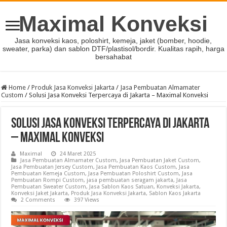
Maximal Konveksi
Jasa konveksi kaos, poloshirt, kemeja, jaket (bomber, hoodie,
sweater, parka) dan sablon DTF/plastisol/bordir. Kualitas rapih, harga
bersahabat
Home
/
Produk Jasa Konveksi Jakarta
/
Jasa Pembuatan Almamater
Custom
/
Solusi Jasa Konveksi Terpercaya di Jakarta – Maximal Konveksi
Solusi Jasa Konveksi Terpercaya di Jakarta
– Maximal Konveksi
Maximal
24 Maret 2025
Jasa Pembuatan Almamater Custom
,
Jasa Pembuatan Jaket Custom
,
Jasa Pembuatan Jersey Custom
,
Jasa Pembuatan Kaos Custom
,
Jasa
Pembuatan Kemeja Custom
,
Jasa Pembuatan Poloshirt Custom
,
Jasa
Pembuatan Rompi Custom
,
jasa pembuatan seragam jakarta
,
Jasa
Pembuatan Sweater Custom
,
Jasa Sablon Kaos Satuan
,
Konveksi Jakarta
,
Konveksi Jaket Jakarta
,
Produk Jasa Konveksi Jakarta
,
Sablon Kaos Jakarta
2 Comments
397 Views