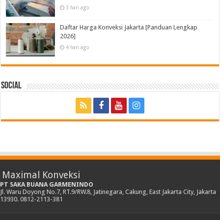
3 hari ago
Daftar Harga Konveksi Jakarta [Panduan Lengkap
2026]
4 hari ago
Social
Maximal Konveksi
PT SAKA BUANA GARMENINDO
Jl. Waru Doyong No.7, RT.9/RW.8, Jatinegara, Cakung, East Jakarta City, Jakarta
13930. 0812-2113-381