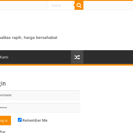
ualitas rapih, harga bersahabat
 Kami
gin
Remember Me
ftar