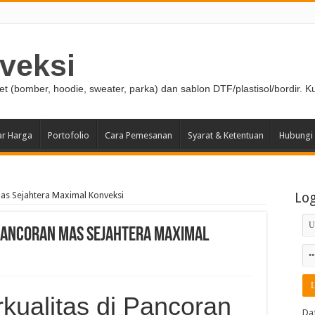
veksi
ket (bomber, hoodie, sweater, parka) dan sablon DTF/plastisol/bordir. K
ar Harga
Portofolio
Cara Pemesanan
Syarat & Ketentuan
Hubungi
Mas Sejahtera Maximal Konveksi
Lo
 Pancoran Mas Sejahtera Maximal
kualitas di Pancoran
Da