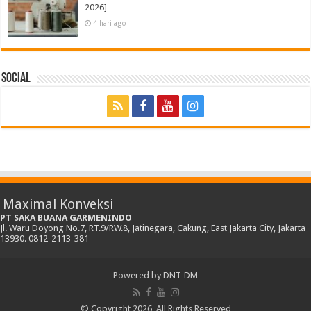
2026]
4 hari ago
Social
Maximal Konveksi
PT SAKA BUANA GARMENINDO
Jl. Waru Doyong No.7, RT.9/RW.8, Jatinegara, Cakung, East Jakarta City, Jakarta
13930. 0812-2113-381
Powered by
DNT-DM
© Copyright 2026, All Rights Reserved