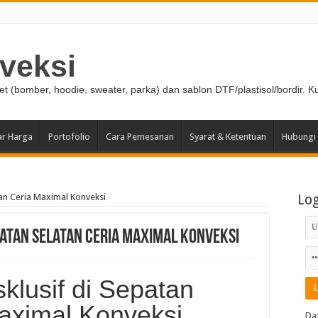
veksi
ket (bomber, hoodie, sweater, parka) dan sablon DTF/plastisol/bordir. K
ar Harga
Portofolio
Cara Pemesanan
Syarat & Ketentuan
Hubungi
tan Ceria Maximal Konveksi
Lo
patan Selatan Ceria Maximal Konveksi
klusif di Sepatan
aximal Konveksi
Da