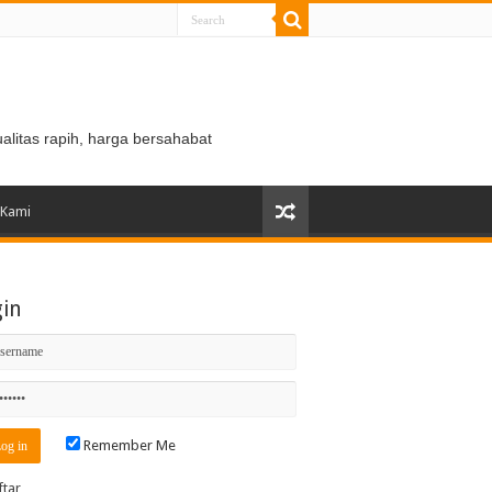
ualitas rapih, harga bersahabat
 Kami
gin
Remember Me
ftar