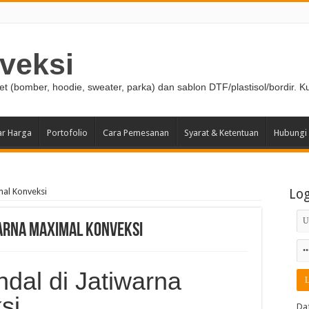
veksi
ket (bomber, hoodie, sweater, parka) dan sablon DTF/plastisol/bordir. K
ar Harga
Portofolio
Cara Pemesanan
Syarat & Ketentuan
Hubungi
mal Konveksi
Lo
warna Maximal Konveksi
dal di Jatiwarna
si
Da