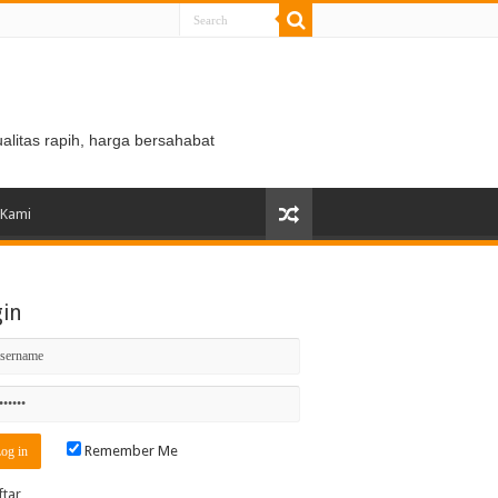
ualitas rapih, harga bersahabat
 Kami
gin
Remember Me
ftar