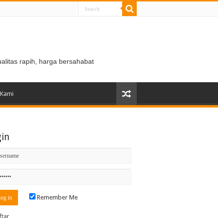
ualitas rapih, harga bersahabat
 Kami
gin
Remember Me
ftar