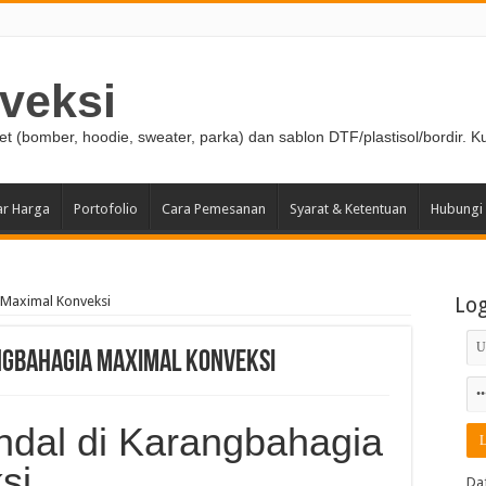
veksi
ket (bomber, hoodie, sweater, parka) dan sablon DTF/plastisol/bordir. K
ar Harga
Portofolio
Cara Pemesanan
Syarat & Ketentuan
Hubungi
 Maximal Konveksi
Lo
ngbahagia Maximal Konveksi
ndal di Karangbahagia
si
Da