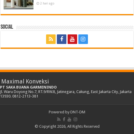
2 hari ago
Social
Maximal Konveksi
PT SAKA BUANA GARMENINDO
Jl. Waru Doyong No.7, RT.9/RW.8, Jatinegara, Cakung, East Jakarta City, Jakarta
13930. 0812-2113-381
Powered by
DNT-DM
© Copyright 2026, All Rights Reserved