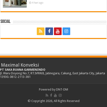
4 hari ago
Social
Maximal Konveksi
PT SAKA BUANA GARMENINDO
Jl. Waru Doyong No.7, RT.9/RW.8, Jatinegara, Cakung, East Jakarta City, Jakarta
13930. 0812-2113-381
Powered by
DNT-DM
© Copyright 2026, All Rights Reserved