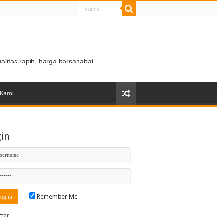
ualitas rapih, harga bersahabat
 Kami
gin
Remember Me
ftar