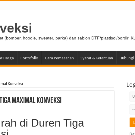
veksi
ket (bomber, hoodie, sweater, parka) dan sablon DTF/plastisol/bordir. K
ar Harga
Portofolio
Cara Pemesanan
Syarat & Ketentuan
Hubungi
imal Konveksi
Lo
 Tiga Maximal Konveksi
rah di Duren Tiga
si
Da