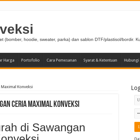
veksi
ket (bomber, hoodie, sweater, parka) dan sablon DTF/plastisol/bordir. K
ar Harga
Portofolio
Cara Pemesanan
Syarat & Ketentuan
Hubungi
 Maximal Konveksi
Lo
gan Ceria Maximal Konveksi
rah di Sawangan
Konveksi
Da