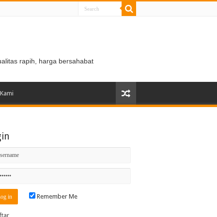
ualitas rapih, harga bersahabat
 Kami
gin
Remember Me
ftar