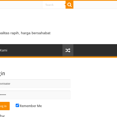
ualitas rapih, harga bersahabat
 Kami
gin
Remember Me
ftar