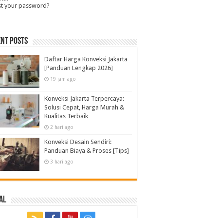
st your password?
nt Posts
Daftar Harga Konveksi Jakarta
[Panduan Lengkap 2026]
19 jam ago
Konveksi Jakarta Terpercaya:
Solusi Cepat, Harga Murah &
Kualitas Terbaik
2 hari ago
Konveksi Desain Sendiri:
Panduan Biaya & Proses [Tips]
3 hari ago
al