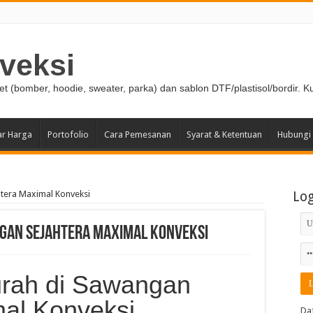
veksi
ket (bomber, hoodie, sweater, parka) dan sablon DTF/plastisol/bordir. K
ar Harga
Portofolio
Cara Pemesanan
Syarat & Ketentuan
Hubungi
tera Maximal Konveksi
Lo
gan Sejahtera Maximal Konveksi
rah di Sawangan
mal Konveksi
Da