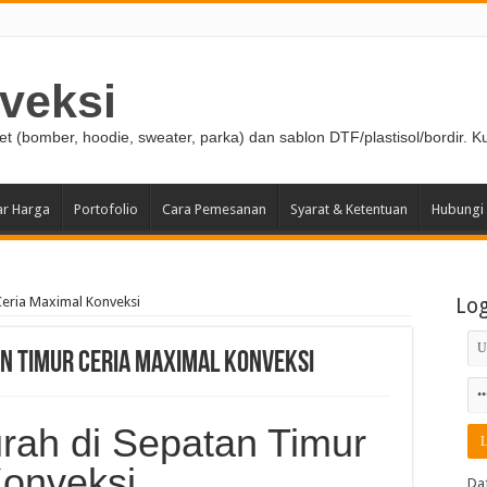
veksi
ket (bomber, hoodie, sweater, parka) dan sablon DTF/plastisol/bordir. K
ar Harga
Portofolio
Cara Pemesanan
Syarat & Ketentuan
Hubungi
Ceria Maximal Konveksi
Lo
n Timur Ceria Maximal Konveksi
rah di Sepatan Timur
Konveksi
Da