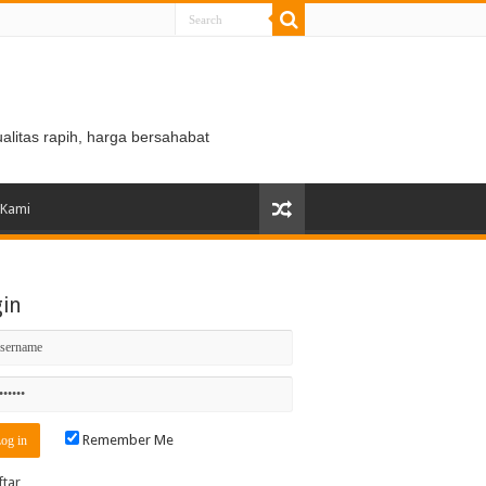
ualitas rapih, harga bersahabat
 Kami
gin
Remember Me
ftar