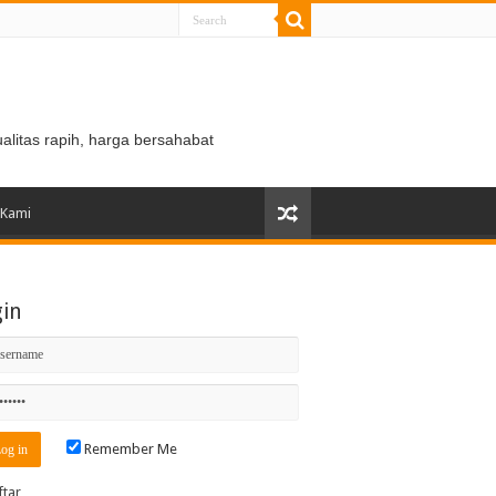
ualitas rapih, harga bersahabat
 Kami
gin
Remember Me
ftar