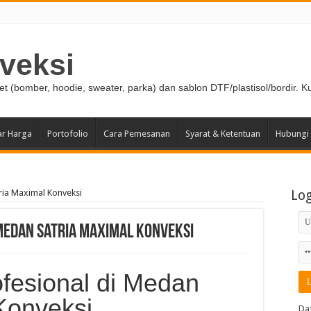
veksi
ket (bomber, hoodie, sweater, parka) dan sablon DTF/plastisol/bordir. K
ar Harga
Portofolio
Cara Pemesanan
Syarat & Ketentuan
Hubungi
ria Maximal Konveksi
Lo
Medan Satria Maximal Konveksi
fesional di Medan
Konveksi
Da