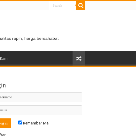
ualitas rapih, harga bersahabat
 Kami
gin
Remember Me
ftar