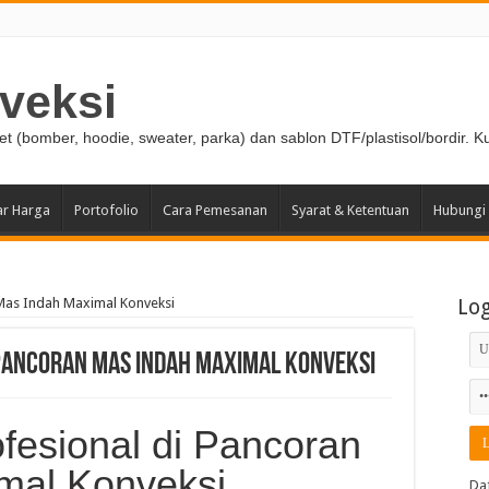
veksi
ket (bomber, hoodie, sweater, parka) dan sablon DTF/plastisol/bordir. K
ar Harga
Portofolio
Cara Pemesanan
Syarat & Ketentuan
Hubungi
 Mas Indah Maximal Konveksi
Lo
 Pancoran Mas Indah Maximal Konveksi
fesional di Pancoran
mal Konveksi
Da