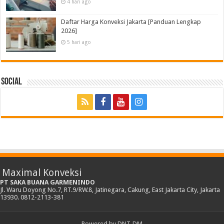
4 hari ago
Daftar Harga Konveksi Jakarta [Panduan Lengkap
2026]
5 hari ago
Social
Maximal Konveksi
PT SAKA BUANA GARMENINDO
Jl. Waru Doyong No.7, RT.9/RW.8, Jatinegara, Cakung, East Jakarta City, Jakarta
13930. 0812-2113-381
Powered by
DNT-DM