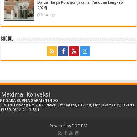
Daftar Harga Konveksi Jakarta [Panduan Lengkap
2026]
5 hari ago
Social
Maximal Konveksi
PT SAKA BUANA GARMENINDO
Jl. Waru Doyong No.7, RT.9/RW.8, Jatinegara, Cakung, East Jakarta City, Jakarta
13930. 0812-2113-381
Powered by
DNT-DM