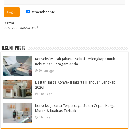
Remember Me
Daftar
Lost your password?
Recent Posts
Konveksi Murah Jakarta: Solusi Terlengkap Untuk
Kebutuhan Seragam Anda
20 jam ago
Daftar Harga Konveksi Jakarta [Panduan Lengkap
2026]
2 hari ago
Konveksi Jakarta Terpercaya: Solusi Cepat, Harga
Murah & Kualitas Terbaik
3 hari ago