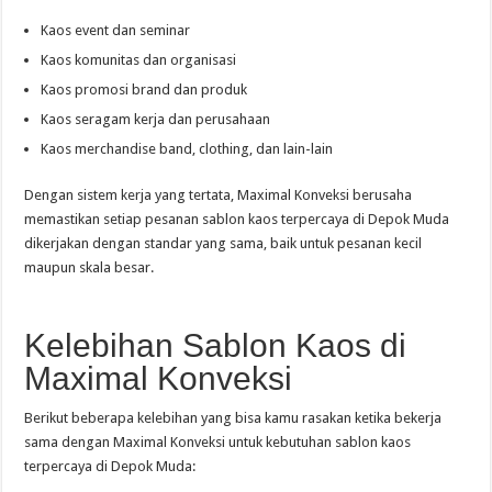
Kaos event dan seminar
Kaos komunitas dan organisasi
Kaos promosi brand dan produk
Kaos seragam kerja dan perusahaan
Kaos merchandise band, clothing, dan lain-lain
Dengan sistem kerja yang tertata, Maximal Konveksi berusaha
memastikan setiap pesanan sablon kaos terpercaya di Depok Muda
dikerjakan dengan standar yang sama, baik untuk pesanan kecil
maupun skala besar.
Kelebihan Sablon Kaos di
Maximal Konveksi
Berikut beberapa kelebihan yang bisa kamu rasakan ketika bekerja
sama dengan Maximal Konveksi untuk kebutuhan sablon kaos
terpercaya di Depok Muda: