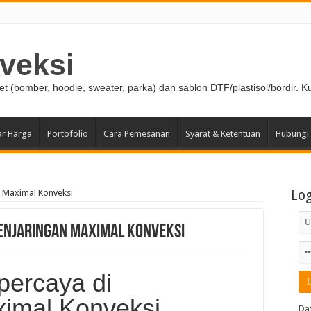
veksi
ket (bomber, hoodie, sweater, parka) dan sablon DTF/plastisol/bordir. K
ar Harga
Portofolio
Cara Pemesanan
Syarat & Ketentuan
Hubungi
n Maximal Konveksi
Lo
Penjaringan Maximal Konveksi
percaya di
ximal Konveksi
Da