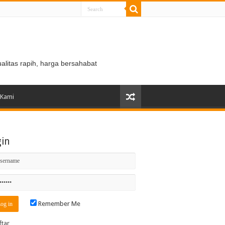
ualitas rapih, harga bersahabat
 Kami
gin
Remember Me
ftar