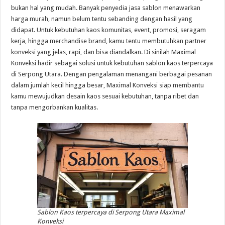
bukan hal yang mudah. Banyak penyedia jasa sablon menawarkan
harga murah, namun belum tentu sebanding dengan hasil yang
didapat. Untuk kebutuhan kaos komunitas, event, promosi, seragam
kerja, hingga merchandise brand, kamu tentu membutuhkan partner
konveksi yang jelas, rapi, dan bisa diandalkan. Di sinilah Maximal
Konveksi hadir sebagai solusi untuk kebutuhan sablon kaos terpercaya
di Serpong Utara. Dengan pengalaman menangani berbagai pesanan
dalam jumlah kecil hingga besar, Maximal Konveksi siap membantu
kamu mewujudkan desain kaos sesuai kebutuhan, tanpa ribet dan
tanpa mengorbankan kualitas.
Sablon Kaos terpercaya di Serpong Utara Maximal
Konveksi