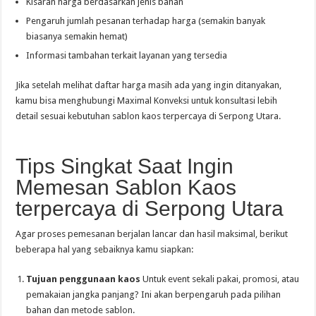
Kisaran harga berdasarkan jenis bahan
Pengaruh jumlah pesanan terhadap harga (semakin banyak
biasanya semakin hemat)
Informasi tambahan terkait layanan yang tersedia
Jika setelah melihat daftar harga masih ada yang ingin ditanyakan,
kamu bisa menghubungi Maximal Konveksi untuk konsultasi lebih
detail sesuai kebutuhan sablon kaos terpercaya di Serpong Utara.
Tips Singkat Saat Ingin
Memesan Sablon Kaos
terpercaya di Serpong Utara
Agar proses pemesanan berjalan lancar dan hasil maksimal, berikut
beberapa hal yang sebaiknya kamu siapkan:
Tujuan penggunaan kaos
Untuk event sekali pakai, promosi, atau
pemakaian jangka panjang? Ini akan berpengaruh pada pilihan
bahan dan metode sablon.