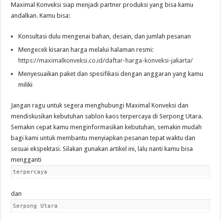
Maximal Konveksi siap menjadi partner produksi yang bisa kamu
andalkan. Kamu bisa:
Konsultasi dulu mengenai bahan, desain, dan jumlah pesanan
Mengecek kisaran harga melalui halaman resmi:
https://maximalkonveksi.co.id/daftar-harga-konveksi-jakarta/
Menyesuaikan paket dan spesifikasi dengan anggaran yang kamu
miliki
Jangan ragu untuk segera menghubungi Maximal Konveksi dan
mendiskusikan kebutuhan sablon kaos terpercaya di Serpong Utara.
Semakin cepat kamu menginformasikan kebutuhan, semakin mudah
bagi kami untuk membantu menyiapkan pesanan tepat waktu dan
sesuai ekspektasi. Silakan gunakan artikel ini, lalu nanti kamu bisa
mengganti
terpercaya
dan
Serpong Utara