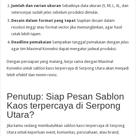
Jumlah dan varian ukuran
Sebaiknya data ukuran (S, M, L, XL, dan
seterusnya) sudah jelas sebelum produksi dimulai.
Desain dalam format yang tepat
Siapkan desain dalam
resolusi tinggi atau format vector jika memungkinkan, agar hasil
cetak lebih tajam.
Deadline pemakaian
Sampaikan tanggal pemakaian dengan jelas
agar tim Maximal Konveksi dapat mengatur jadwal produksi.
Dengan persiapan yang matang, kerja sama dengan Maximal
Konveksi untuk sablon kaos terpercaya di Serpong Utara akan menjadi
lebih efektif dan minim revisi.
Penutup: Siap Pesan Sablon
Kaos terpercaya di Serpong
Utara?
Jika kamu sedang membutuhkan sablon kaos terpercaya di Serpong
Utara untuk keperluan event, komunitas, perusahaan, atau brand,