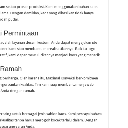
lam setiap proses produksi. Kami menggunakan bahan kaos
n lama. Dengan demikian, kaos yang dihasilkan tidak hanya
mudah pudar.
i Permintaan
i adalah layanan desain kustom. Anda dapat mengajukan ide
ainer kami siap membantu merealisasikannya. Baik itu logo
piratif, kami dapat mewujudkannya menjadi kaos yang menarik.
n Ramah
 berharga. Oleh karena itu, Maximal Konveksi berkomitmen
ngorbankan kualitas. Tim kami siap membantu menjawab
n Anda dengan ramah.
saing untuk berbagai jenis sablon kaos. Kami percaya bahwa
kualitas tanpa harus merogoh kocek terlalu dalam. Dengan
sesuai anggaran Anda.