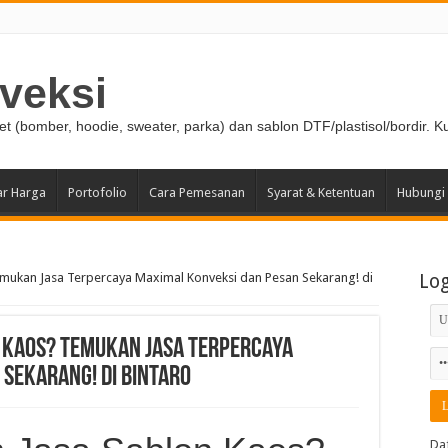
veksi
ket (bomber, hoodie, sweater, parka) dan sablon DTF/plastisol/bordir. K
ar Harga
Portofolio
Cara Pemesanan
Syarat & Ketentuan
Hubungi
mukan Jasa Terpercaya Maximal Konveksi dan Pesan Sekarang! di
Lo
n Kaos? Temukan Jasa Terpercaya
Sekarang! di Bintaro
Da