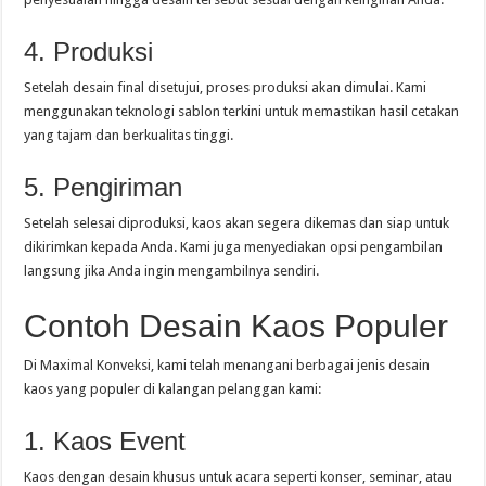
4. Produksi
Setelah desain final disetujui, proses produksi akan dimulai. Kami
menggunakan teknologi sablon terkini untuk memastikan hasil cetakan
yang tajam dan berkualitas tinggi.
5. Pengiriman
Setelah selesai diproduksi, kaos akan segera dikemas dan siap untuk
dikirimkan kepada Anda. Kami juga menyediakan opsi pengambilan
langsung jika Anda ingin mengambilnya sendiri.
Contoh Desain Kaos Populer
Di Maximal Konveksi, kami telah menangani berbagai jenis desain
kaos yang populer di kalangan pelanggan kami:
1. Kaos Event
Kaos dengan desain khusus untuk acara seperti konser, seminar, atau