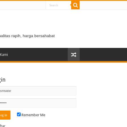
ualitas rapih, harga bersahabat
 Kami
gin
Remember Me
ftar