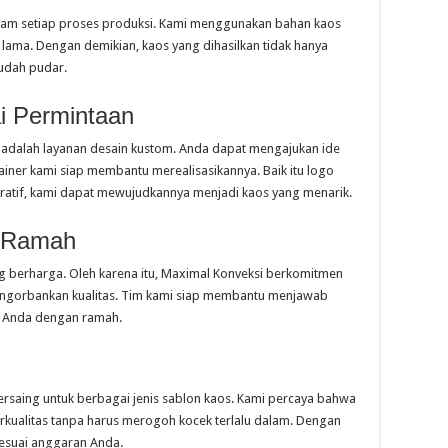
lam setiap proses produksi. Kami menggunakan bahan kaos
n lama. Dengan demikian, kaos yang dihasilkan tidak hanya
mudah pudar.
i Permintaan
i adalah layanan desain kustom. Anda dapat mengajukan ide
ainer kami siap membantu merealisasikannya. Baik itu logo
piratif, kami dapat mewujudkannya menjadi kaos yang menarik.
n Ramah
 berharga. Oleh karena itu, Maximal Konveksi berkomitmen
ngorbankan kualitas. Tim kami siap membantu menjawab
n Anda dengan ramah.
saing untuk berbagai jenis sablon kaos. Kami percaya bahwa
kualitas tanpa harus merogoh kocek terlalu dalam. Dengan
sesuai anggaran Anda.