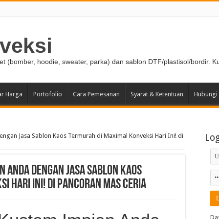
veksi
ket (bomber, hoodie, sweater, parka) dan sablon DTF/plastisol/bordir. K
ar Harga
Portofolio
Cara Pemesanan
Syarat & Ketentuan
Hubungi
gan Jasa Sablon Kaos Termurah di Maximal Konveksi Hari Ini! di
Lo
n Anda dengan Jasa Sablon Kaos
i Hari Ini! di Pancoran Mas Ceria
Da