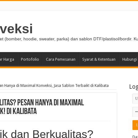
veksi
ket (bomber, hoodie, sweater, parka) dan sablon DTF/plastisol/bordir. K
ar Harga
Portofolio
Cara Pemesanan
Syarat & Ketentuan
Hubungi
n Hanya di Maximal Konveksi, Jasa Sablon Terbaik! di Kalibata
Lo
litas? Pesan Hanya di Maximal
k! di Kalibata
k dan Berkualitas?
Da