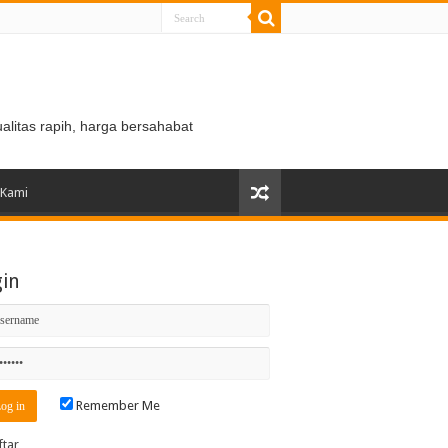
ualitas rapih, harga bersahabat
 Kami
gin
Remember Me
ftar