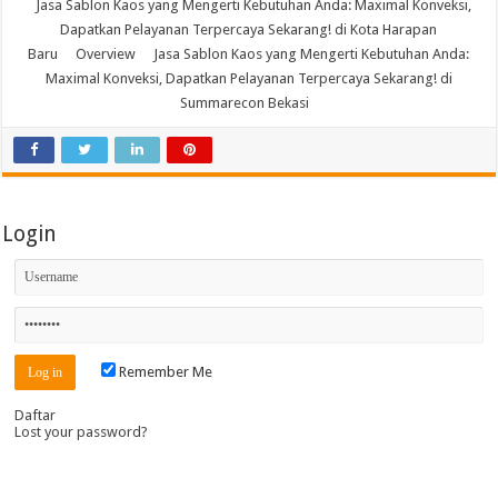
Jasa Sablon Kaos yang Mengerti Kebutuhan Anda: Maximal Konveksi,
Dapatkan Pelayanan Terpercaya Sekarang! di Kota Harapan
Baru
Overview
Jasa Sablon Kaos yang Mengerti Kebutuhan Anda:
Maximal Konveksi, Dapatkan Pelayanan Terpercaya Sekarang! di
Summarecon Bekasi
Login
Remember Me
Daftar
Lost your password?