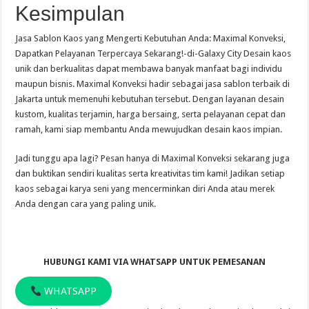
Kesimpulan
Jasa Sablon Kaos yang Mengerti Kebutuhan Anda: Maximal Konveksi,
Dapatkan Pelayanan Terpercaya Sekarang!-di-Galaxy City Desain kaos
unik dan berkualitas dapat membawa banyak manfaat bagi individu
maupun bisnis. Maximal Konveksi hadir sebagai jasa sablon terbaik di
Jakarta untuk memenuhi kebutuhan tersebut. Dengan layanan desain
kustom, kualitas terjamin, harga bersaing, serta pelayanan cepat dan
ramah, kami siap membantu Anda mewujudkan desain kaos impian.
Jadi tunggu apa lagi? Pesan hanya di Maximal Konveksi sekarang juga
dan buktikan sendiri kualitas serta kreativitas tim kami! Jadikan setiap
kaos sebagai karya seni yang mencerminkan diri Anda atau merek
Anda dengan cara yang paling unik.
HUBUNGI KAMI VIA WHATSAPP UNTUK PEMESANAN
WHATSAPP