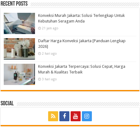
Recent Posts
Konveksi Murah Jakarta: Solusi Terlengkap Untuk
Kebutuhan Seragam Anda
21 jam ago
Daftar Harga Konveksi Jakarta [Panduan Lengkap
2026]
2 hari ago
Konveksi Jakarta Terpercaya: Solusi Cepat, Harga
Murah & Kualitas Terbaik
3 hari ago
Social