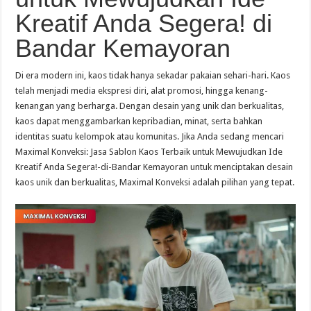
Kreatif Anda Segera! di
Bandar Kemayoran
Di era modern ini, kaos tidak hanya sekadar pakaian sehari-hari. Kaos
telah menjadi media ekspresi diri, alat promosi, hingga kenang-
kenangan yang berharga. Dengan desain yang unik dan berkualitas,
kaos dapat menggambarkan kepribadian, minat, serta bahkan
identitas suatu kelompok atau komunitas. Jika Anda sedang mencari
Maximal Konveksi: Jasa Sablon Kaos Terbaik untuk Mewujudkan Ide
Kreatif Anda Segera!-di-Bandar Kemayoran untuk menciptakan desain
kaos unik dan berkualitas, Maximal Konveksi adalah pilihan yang tepat.