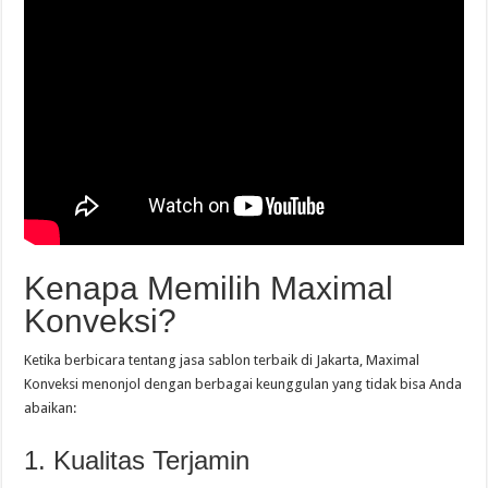
Kenapa Memilih Maximal
Konveksi?
Ketika berbicara tentang jasa sablon terbaik di Jakarta, Maximal
Konveksi menonjol dengan berbagai keunggulan yang tidak bisa Anda
abaikan:
1. Kualitas Terjamin