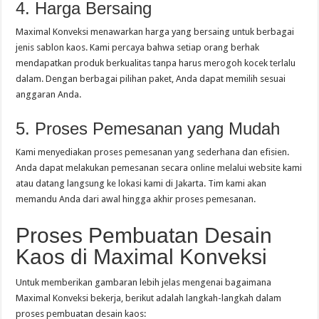
4. Harga Bersaing
Maximal Konveksi menawarkan harga yang bersaing untuk berbagai
jenis sablon kaos. Kami percaya bahwa setiap orang berhak
mendapatkan produk berkualitas tanpa harus merogoh kocek terlalu
dalam. Dengan berbagai pilihan paket, Anda dapat memilih sesuai
anggaran Anda.
5. Proses Pemesanan yang Mudah
Kami menyediakan proses pemesanan yang sederhana dan efisien.
Anda dapat melakukan pemesanan secara online melalui website kami
atau datang langsung ke lokasi kami di Jakarta. Tim kami akan
memandu Anda dari awal hingga akhir proses pemesanan.
Proses Pembuatan Desain
Kaos di Maximal Konveksi
Untuk memberikan gambaran lebih jelas mengenai bagaimana
Maximal Konveksi bekerja, berikut adalah langkah-langkah dalam
proses pembuatan desain kaos: