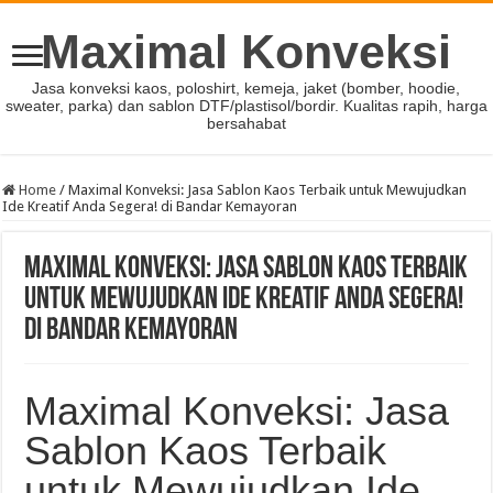
Maximal Konveksi
Jasa konveksi kaos, poloshirt, kemeja, jaket (bomber, hoodie,
sweater, parka) dan sablon DTF/plastisol/bordir. Kualitas rapih, harga
bersahabat
Home
/
Maximal Konveksi: Jasa Sablon Kaos Terbaik untuk Mewujudkan
Ide Kreatif Anda Segera! di Bandar Kemayoran
Maximal Konveksi: Jasa Sablon Kaos Terbaik
untuk Mewujudkan Ide Kreatif Anda Segera!
di Bandar Kemayoran
Maximal Konveksi: Jasa
Sablon Kaos Terbaik
untuk Mewujudkan Ide