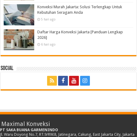
Konveksi Murah Jakarta: Solusi Terlengkap Untuk
Kebutuhan Seragam Anda
5 hari ago
Daftar Harga Konveksi Jakarta [Panduan Lengkap
2026]
6 hari ago
Social
Maximal Konveksi
PT SAKA BUANA GARMENINDO
Jl. Waru Doyong No.7, RT.9/RW.8, Jatinegara, Cakung, East Jakarta City, Jakarta