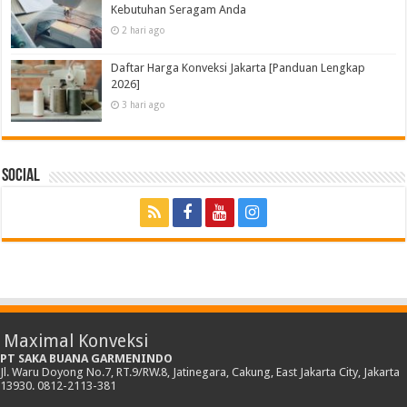
Kebutuhan Seragam Anda
2 hari ago
Daftar Harga Konveksi Jakarta [Panduan Lengkap
2026]
3 hari ago
Social
Maximal Konveksi
PT SAKA BUANA GARMENINDO
Jl. Waru Doyong No.7, RT.9/RW.8, Jatinegara, Cakung, East Jakarta City, Jakarta
13930. 0812-2113-381