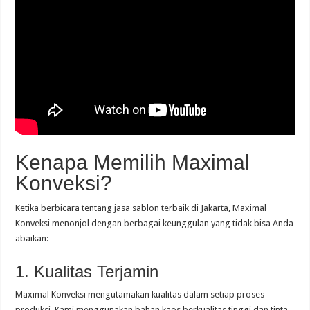
Kenapa Memilih Maximal
Konveksi?
Ketika berbicara tentang jasa sablon terbaik di Jakarta, Maximal
Konveksi menonjol dengan berbagai keunggulan yang tidak bisa Anda
abaikan:
1. Kualitas Terjamin
Maximal Konveksi mengutamakan kualitas dalam setiap proses
produksi. Kami menggunakan bahan kaos berkualitas tinggi dan tinta