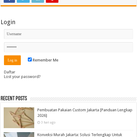
Login
Remember Me
Daftar
Lost your password?
Recent Posts
Pembuatan Pakaian Custom Jakarta [Panduan Lengkap
2026]
3 hari ago
Konveksi Murah Jakarta: Solusi Terlengkap Untuk