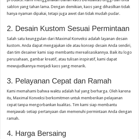
sablon yang tahan lama. Dengan demikian, kaos yang dihasilkan tidak
hanya nyaman dipakai, tetapi juga awet dan tidak mudah pudar.
2. Desain Kustom Sesuai Permintaan
Salah satu keunggulan dari Maximal Konveksi adalah layanan desain
kustom. Anda dapat mengajukan ide atau konsep desain Anda sendiri,
dan tim desainer kami siap membantu merealisasikannya. Baik itu logo
perusahaan, gambar kreatif, atau tulisan inspiratif, kami dapat
mewujudkannya menjadi kaos yang menarik.
3. Pelayanan Cepat dan Ramah
Kami memahami bahwa waktu adalah hal yang berharga. Oleh karena
itu, Maximal Konveksi berkomitmen untuk memberikan pelayanan
cepat tanpa mengorbankan kualitas. Tim kami siap membantu
menjawab setiap pertanyaan dan memenuhi permintaan Anda dengan
ramah.
4. Harga Bersaing