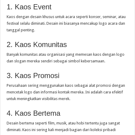
1. Kaos Event
Kaos dengan desain khusus untuk acara seperti konser, seminar, atau
festival selalu diminati. Desain ini biasanya mencakup logo acara dan
tanggal penting.
2. Kaos Komunitas
Banyak komunitas atau organisasi yang memesan kaos dengan logo
dan slogan mereka sendiri sebagai simbol kebersamaan.
3. Kaos Promosi
Perusahaan sering menggunakan kaos sebagai alat promosi dengan
mencetak logo dan informasi kontak mereka. Ini adalah cara efektif
untuk meningkatkan visibilitas merek.
4. Kaos Bertema
Desain bertema seperti film, musik, atau hobi tertentu juga sangat
diminati. Kaos ini sering kali menjadi bagian dari koleksi pribadi