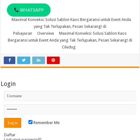
WHATSAPP
Maximal Konveksi: Solusi Sablon Kaos Bergaransi untuk Event Anda
yang Tak Terlupakan, Pesan Sekarang! di
Pebayuran
Overview
Maximal Konveksi: Solusi Sablon Kaos
Bergaransi untuk Event Anda yang Tak Terlupakan, Pesan Sekarang! di
Ciledug
Login
Remember Me
Daftar
Lost your password?