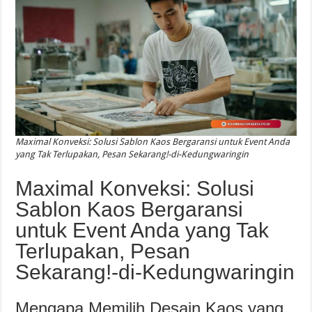
Maximal Konveksi: Solusi Sablon Kaos Bergaransi untuk Event Anda
yang Tak Terlupakan, Pesan Sekarang!-di-Kedungwaringin
Maximal Konveksi: Solusi
Sablon Kaos Bergaransi
untuk Event Anda yang Tak
Terlupakan, Pesan
Sekarang!-di-Kedungwaringin
Mengapa Memilih Desain Kaos yang