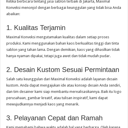
Ketika berbicara tentang jasa sablon terbaik di Jakarta, Maximal
Konveksi menonjol dengan berbagai keunggulan yang tidak bisa Anda
abaikan:
1. Kualitas Terjamin
Maximal Konveksi mengutamakan kualitas dalam setiap proses
produksi. Kami menggunakan bahan kaos berkualitas tinggi dan tinta
sablon yang tahan lama. Dengan demikian, kaos yang dihasilkan tidak
hanya nyaman dipakai, tetapi juga awet dan tidak mudah pudar.
2. Desain Kustom Sesuai Permintaan
Salah satu keunggulan dari Maximal Konveksi adalah layanan desain
kustom. Anda dapat mengajukan ide atau konsep desain Anda sendiri,
dan tim desainer kami siap membantu merealisasikannya. Baik itu logo
perusahaan, gambar kreatif, atau tulisan inspiratif, kami dapat
mewujudkannya menjadi kaos yang menarik.
3. Pelayanan Cepat dan Ramah
Kami memahami bahwa waktu adalah hal yang berharga. Oleh karena