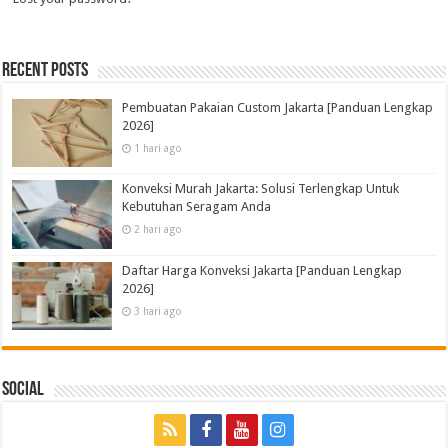
Recent Posts
Pembuatan Pakaian Custom Jakarta [Panduan Lengkap
2026]
1 hari ago
Konveksi Murah Jakarta: Solusi Terlengkap Untuk
Kebutuhan Seragam Anda
2 hari ago
Daftar Harga Konveksi Jakarta [Panduan Lengkap
2026]
3 hari ago
Social