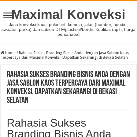
Maximal Konveksi
Jasa konveksi kaos, poloshirt, kemeja, jaket (bomber, hoodie,
sweater, parka) dan sablon DTF/plastisol/bordir. Kualitas rapih, harga
bersahabat
Home
/
Rahasia Sukses Branding Bisnis Anda dengan Jasa Sablon Kaos
Terpercaya dari Maximal Konveksi, Dapatkan Sekarang! di Bekasi Selatan
Rahasia Sukses Branding Bisnis Anda dengan
Jasa Sablon Kaos Terpercaya dari Maximal
Konveksi, Dapatkan Sekarang! di Bekasi
Selatan
Rahasia Sukses
Branding Bisnis Anda