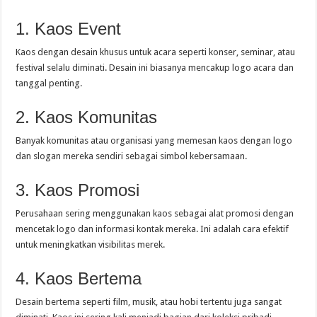
1. Kaos Event
Kaos dengan desain khusus untuk acara seperti konser, seminar, atau
festival selalu diminati. Desain ini biasanya mencakup logo acara dan
tanggal penting.
2. Kaos Komunitas
Banyak komunitas atau organisasi yang memesan kaos dengan logo
dan slogan mereka sendiri sebagai simbol kebersamaan.
3. Kaos Promosi
Perusahaan sering menggunakan kaos sebagai alat promosi dengan
mencetak logo dan informasi kontak mereka. Ini adalah cara efektif
untuk meningkatkan visibilitas merek.
4. Kaos Bertema
Desain bertema seperti film, musik, atau hobi tertentu juga sangat