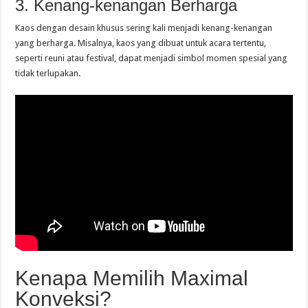
3. Kenang-kenangan Berharga
Kaos dengan desain khusus sering kali menjadi kenang-kenangan
yang berharga. Misalnya, kaos yang dibuat untuk acara tertentu,
seperti reuni atau festival, dapat menjadi simbol momen spesial yang
tidak terlupakan.
Kenapa Memilih Maximal
Konveksi?