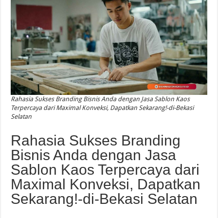
Rahasia Sukses Branding Bisnis Anda dengan Jasa Sablon Kaos
Terpercaya dari Maximal Konveksi, Dapatkan Sekarang!-di-Bekasi
Selatan
Rahasia Sukses Branding
Bisnis Anda dengan Jasa
Sablon Kaos Terpercaya dari
Maximal Konveksi, Dapatkan
Sekarang!-di-Bekasi Selatan