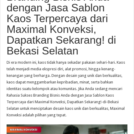
dengan Jasa Sablon
Kaos Terpercaya dari
Maximal Konveksi,
Dapatkan Sekarang! di
Bekasi Selatan
Di era modern ini, kaos tidak hanya sekadar pakaian sehari-hari. Kaos
telah menjadi media ekspresi diri, alat promosi, hingga kenang-
kenangan yang berharga. Dengan desain yang unik dan berkualitas,
kaos dapat menggambarkan kepribadian, minat, serta bahkan
identitas suatu kelompok atau komunitas. Jika Anda sedang mencari
Rahasia Sukses Branding Bisnis Anda dengan Jasa Sablon Kaos
Terpercaya dari Maximal Konveksi, Dapatkan Sekarang!-di-Bekasi
Selatan untuk menciptakan desain kaos unik dan berkualitas, Maximal
Konveksi adalah pilihan yang tepat.