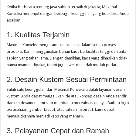
Ketika berbicara tentang jasa sablon terbaik di Jakarta, Maximal
Konveksi menonjol dengan berbagai keunggulan yang tidak bisa Anda
abaikan:
1. Kualitas Terjamin
Maximal Konveksi mengutamakan kualitas dalam setiap proses
produksi. Kami menggunakan bahan kaos berkualitas tinggi dan tinta
sablon yang tahan lama. Dengan demikian, kaos yang dihasilkan tidak
hanya nyaman dipakai, tetapi juga awet dan tidak mudah pudar.
2. Desain Kustom Sesuai Permintaan
Salah satu keunggulan dari Maximal Konveksi adalah layanan desain
kustom. Anda dapat mengajukan ide atau konsep desain Anda sendiri,
dan tim desainer kami siap membantu merealisasikannya. Baik itu logo
perusahaan, gambar kreatif, atau tulisan inspiratif, kami dapat
mewujudkannya menjadi kaos yang menarik.
3. Pelayanan Cepat dan Ramah