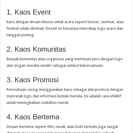
1. Kaos Event
Kaos dengan desain khusus untuk acara seperti konser, seminar, atau
festival selalu diminati. Desain ini biasanya mencakup logo acara dan
tanggal penting.
2. Kaos Komunitas
Banyak komunitas atau organisasi yang memesan kaos dengan logo
dan slogan mereka sendiri sebagai simbol kebersamaan.
3. Kaos Promosi
Perusahaan sering menggunakan kaos sebagai alat promosi dengan
mencetak logo dan informasi kontak mereka. Ini adalah cara efektif
untuk meningkatkan visibilitas merek.
4. Kaos Bertema
Desain bertema seperti film, musik, atau hobi tertentu juga sangat