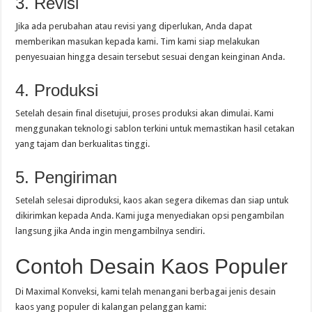
3. Revisi
Jika ada perubahan atau revisi yang diperlukan, Anda dapat
memberikan masukan kepada kami. Tim kami siap melakukan
penyesuaian hingga desain tersebut sesuai dengan keinginan Anda.
4. Produksi
Setelah desain final disetujui, proses produksi akan dimulai. Kami
menggunakan teknologi sablon terkini untuk memastikan hasil cetakan
yang tajam dan berkualitas tinggi.
5. Pengiriman
Setelah selesai diproduksi, kaos akan segera dikemas dan siap untuk
dikirimkan kepada Anda. Kami juga menyediakan opsi pengambilan
langsung jika Anda ingin mengambilnya sendiri.
Contoh Desain Kaos Populer
Di Maximal Konveksi, kami telah menangani berbagai jenis desain
kaos yang populer di kalangan pelanggan kami: