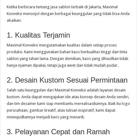
Ketika berbicara tentang jasa sablon terbaik di Jakarta, Maximal
Konveksi menonjol dengan berbagai keunggulan yang tidak bisa Anda
abaikan:
1. Kualitas Terjamin
Maximal Konveksi mengutamakan kualitas dalam setiap proses
produksi. Kami menggunakan bahan kaos berkualitas tinggi dan tinta
sablon yang tahan lama. Dengan demikian, kaos yang dihasilkan tidak
hanya nyaman dipakai, tetapi juga awet dan tidak mudah pudar.
2. Desain Kustom Sesuai Permintaan
Salah satu keunggulan dari Maximal Konveksi adalah layanan desain
kustom. Anda dapat mengajukan ide atau konsep desain Anda sendiri,
dan tim desainer kami siap membantu merealisasikannya. Baik itu logo
perusahaan, gambar kreatif, atau tulisan inspiratif, kami dapat
mewujudkannya menjadi kaos yang menarik.
3. Pelayanan Cepat dan Ramah