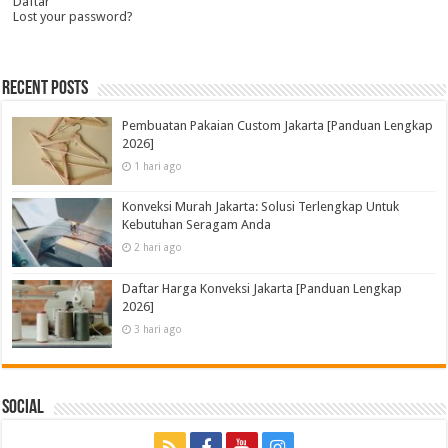
Daftar
Lost your password?
Recent Posts
Pembuatan Pakaian Custom Jakarta [Panduan Lengkap
2026]
1 hari ago
Konveksi Murah Jakarta: Solusi Terlengkap Untuk
Kebutuhan Seragam Anda
2 hari ago
Daftar Harga Konveksi Jakarta [Panduan Lengkap
2026]
3 hari ago
Social