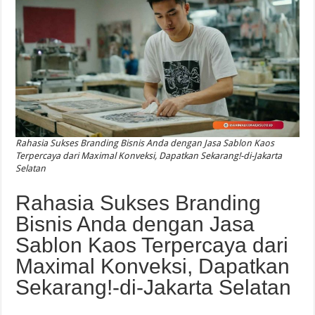
Rahasia Sukses Branding Bisnis Anda dengan Jasa Sablon Kaos
Terpercaya dari Maximal Konveksi, Dapatkan Sekarang!-di-Jakarta
Selatan
Rahasia Sukses Branding
Bisnis Anda dengan Jasa
Sablon Kaos Terpercaya dari
Maximal Konveksi, Dapatkan
Sekarang!-di-Jakarta Selatan