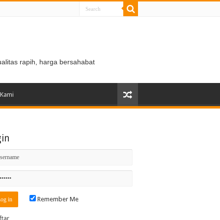
ualitas rapih, harga bersahabat
 Kami
gin
Remember Me
ftar