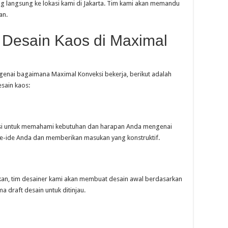
ng langsung ke lokasi kami di Jakarta. Tim kami akan memandu
an.
Desain Kaos di Maximal
enai bagaimana Maximal Konveksi bekerja, berikut adalah
sain kaos:
asi untuk memahami kebutuhan dan harapan Anda mengenai
e-ide Anda dan memberikan masukan yang konstruktif.
kan, tim desainer kami akan membuat desain awal berdasarkan
 draft desain untuk ditinjau.