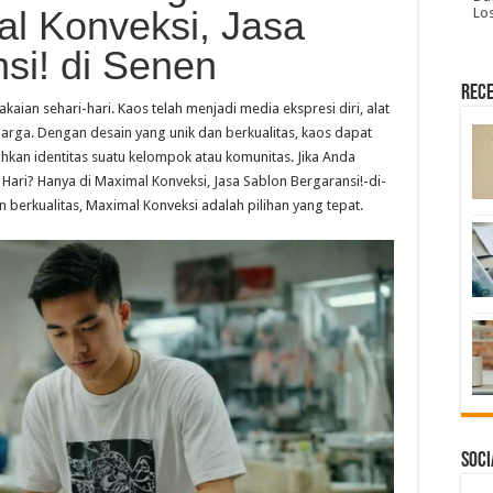
l Konveksi, Jasa
Lo
si! di Senen
Rece
kaian sehari-hari. Kaos telah menjadi media ekspresi diri, alat
rga. Dengan desain yang unik dan berkualitas, kaos dapat
kan identitas suatu kelompok atau komunitas. Jika Anda
ari? Hanya di Maximal Konveksi, Jasa Sablon Bergaransi!-di-
 berkualitas, Maximal Konveksi adalah pilihan yang tepat.
Soci