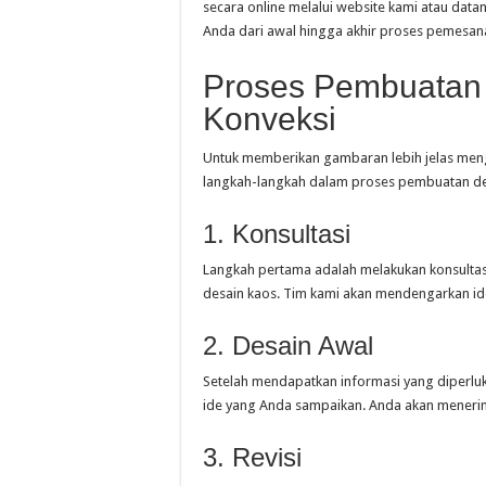
secara online melalui website kami atau data
Anda dari awal hingga akhir proses pemesan
Proses Pembuatan 
Konveksi
Untuk memberikan gambaran lebih jelas meng
langkah-langkah dalam proses pembuatan de
1. Konsultasi
Langkah pertama adalah melakukan konsult
desain kaos. Tim kami akan mendengarkan id
2. Desain Awal
Setelah mendapatkan informasi yang diperlu
ide yang Anda sampaikan. Anda akan menerima
3. Revisi