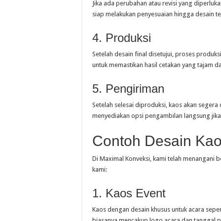
Jika ada perubahan atau revisi yang diperl
siap melakukan penyesuaian hingga desain te
4. Produksi
Setelah desain final disetujui, proses produk
untuk memastikan hasil cetakan yang tajam dan
5. Pengiriman
Setelah selesai diproduksi, kaos akan segera
menyediakan opsi pengambilan langsung jika
Contoh Desain Kao
Di Maximal Konveksi, kami telah menangani b
kami:
1. Kaos Event
Kaos dengan desain khusus untuk acara seperti 
biasanya mencakup logo acara dan tanggal p