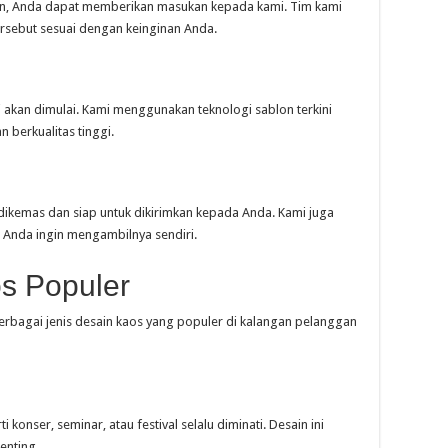
ukan, Anda dapat memberikan masukan kepada kami. Tim kami
rsebut sesuai dengan keinginan Anda.
si akan dimulai. Kami menggunakan teknologi sablon terkini
 berkualitas tinggi.
 dikemas dan siap untuk dikirimkan kepada Anda. Kami juga
 Anda ingin mengambilnya sendiri.
s Populer
erbagai jenis desain kaos yang populer di kalangan pelanggan
konser, seminar, atau festival selalu diminati. Desain ini
enting.