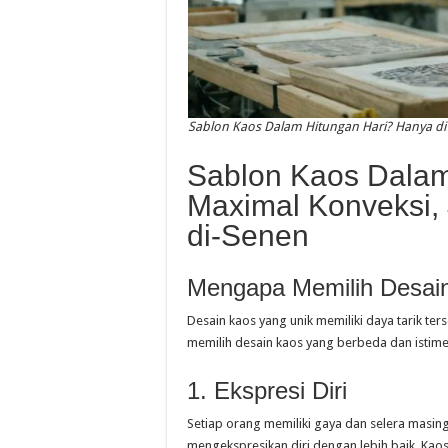
Sablon Kaos Dalam Hitungan Hari? Hanya di 
Sablon Kaos Dalam
Maximal Konveksi, 
di-Senen
Mengapa Memilih Desai
Desain kaos yang unik memiliki daya tarik te
memilih desain kaos yang berbeda dan istim
1. Ekspresi Diri
Setiap orang memiliki gaya dan selera masin
mengekspresikan diri dengan lebih baik. Ka