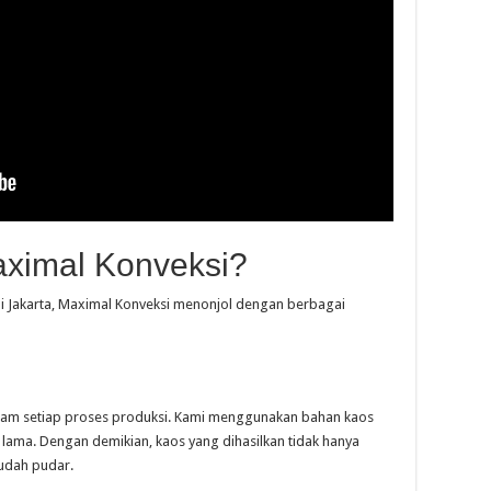
ximal Konveksi?
 di Jakarta, Maximal Konveksi menonjol dengan berbagai
lam setiap proses produksi. Kami menggunakan bahan kaos
n lama. Dengan demikian, kaos yang dihasilkan tidak hanya
mudah pudar.