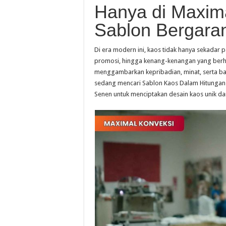
Hanya di Maxima
Sablon Bergaran
Di era modern ini, kaos tidak hanya sekadar pa
promosi, hingga kenang-kenangan yang berha
menggambarkan kepribadian, minat, serta bah
sedang mencari Sablon Kaos Dalam Hitungan H
Senen untuk menciptakan desain kaos unik dan