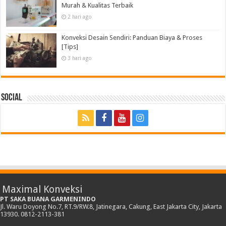
Murah & Kualitas Terbaik
2 hari ago
Konveksi Desain Sendiri: Panduan Biaya & Proses
[Tips]
3 hari ago
Social
Maximal Konveksi
PT SAKA BUANA GARMENINDO
Jl. Waru Doyong No.7, RT.9/RW.8, Jatinegara, Cakung, East Jakarta City, Jakarta
13930. 0812-2113-381