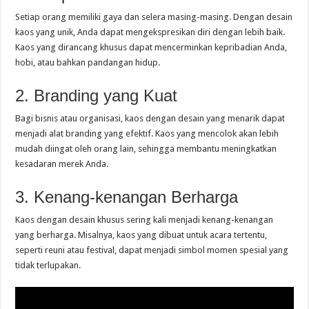
Setiap orang memiliki gaya dan selera masing-masing. Dengan desain
kaos yang unik, Anda dapat mengekspresikan diri dengan lebih baik.
Kaos yang dirancang khusus dapat mencerminkan kepribadian Anda,
hobi, atau bahkan pandangan hidup.
2. Branding yang Kuat
Bagi bisnis atau organisasi, kaos dengan desain yang menarik dapat
menjadi alat branding yang efektif. Kaos yang mencolok akan lebih
mudah diingat oleh orang lain, sehingga membantu meningkatkan
kesadaran merek Anda.
3. Kenang-kenangan Berharga
Kaos dengan desain khusus sering kali menjadi kenang-kenangan
yang berharga. Misalnya, kaos yang dibuat untuk acara tertentu,
seperti reuni atau festival, dapat menjadi simbol momen spesial yang
tidak terlupakan.