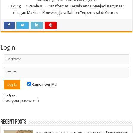
Cakung
Overview
Transformasi Desain Anda Menjadi Kenyataan
dengan Maximal Konveksi, Jasa Sablon Terpercaya! di Ciracas
Login
Remember Me
Daftar
Lost your password?
Recent Posts
Pembuatan Pakaian Custom Jakarta [Panduan Lengkap