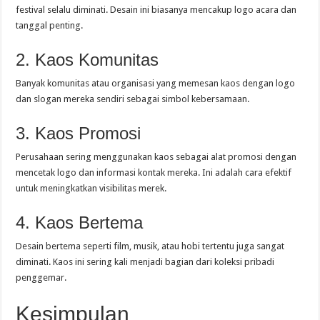
festival selalu diminati. Desain ini biasanya mencakup logo acara dan
tanggal penting.
2. Kaos Komunitas
Banyak komunitas atau organisasi yang memesan kaos dengan logo
dan slogan mereka sendiri sebagai simbol kebersamaan.
3. Kaos Promosi
Perusahaan sering menggunakan kaos sebagai alat promosi dengan
mencetak logo dan informasi kontak mereka. Ini adalah cara efektif
untuk meningkatkan visibilitas merek.
4. Kaos Bertema
Desain bertema seperti film, musik, atau hobi tertentu juga sangat
diminati. Kaos ini sering kali menjadi bagian dari koleksi pribadi
penggemar.
Kesimpulan