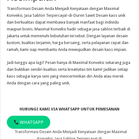
Transformasi Desain Anda Menjadi Kenyataan dengan Maximal
Konveksi, Jasa Sablon Terpercaya!-di-Duren Sawit Desain kaos unik
dan berkualitas dapat membawa banyak manfaat bagi individu
maupun bisnis. Maximal Konveksi hadir sebagai jasa sablon terbaik di
Jakarta untuk memenuhi kebutuhan tersebut. Dengan layanan desain
kustom, kualitas terjamin, harga bersaing, serta pelayanan cepat dan
ramah, kami siap membantu Anda mewujudkan desain kaos impian.
Jadi tunggu apa lagi? Pesan hanya di Maximal Konveksi sekarang juga
dan buktikan sendiri kualitas serta kreativitas tim kami! Jadikan setiap
kaos sebagai karya seni yang mencerminkan diri Anda atau merek
Anda dengan cara yang paling unik.
HUBUNGI KAMI VIA WHATSAPP UNTUK PEMESANAN
WHATSAPP
Transformasi Desain Anda Menjadi Kenyataan dengan Maximal
Konveksi, Jasa Sablon Terpercaya! di