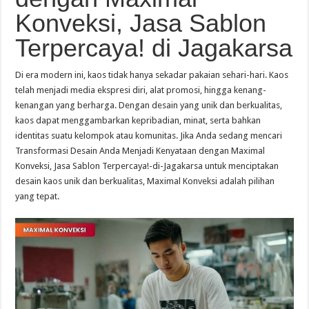
Konveksi, Jasa Sablon
Terpercaya! di Jagakarsa
Di era modern ini, kaos tidak hanya sekadar pakaian sehari-hari. Kaos
telah menjadi media ekspresi diri, alat promosi, hingga kenang-
kenangan yang berharga. Dengan desain yang unik dan berkualitas,
kaos dapat menggambarkan kepribadian, minat, serta bahkan
identitas suatu kelompok atau komunitas. Jika Anda sedang mencari
Transformasi Desain Anda Menjadi Kenyataan dengan Maximal
Konveksi, Jasa Sablon Terpercaya!-di-Jagakarsa untuk menciptakan
desain kaos unik dan berkualitas, Maximal Konveksi adalah pilihan
yang tepat.