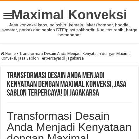
Maximal Konveksi
Jasa konveksi kaos, poloshirt, kemeja, jaket (bomber, hoodie,
sweater, parka) dan sablon DTF/plastisol/bordir. Kualitas rapih, harga
bersahabat
Home
/
Transformasi Desain Anda Menjadi Kenyataan dengan Maximal
Konveksi, Jasa Sablon Terpercaya! di Jagakarsa
Transformasi Desain Anda Menjadi
Kenyataan dengan Maximal Konveksi, Jasa
Sablon Terpercaya! di Jagakarsa
Transformasi Desain
Anda Menjadi Kenyataan
dengan Maximal