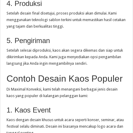
4. Produksi
Setelah desain final disetujui, proses produksi akan dimulai. Kami
menggunakan teknologi sablon terkini untuk memastikan hasil cetakan
yang tajam dan berkualitas tinggi.
5. Pengiriman
Setelah selesai diproduksi, kaos akan segera dikemas dan siap untuk
dikirimkan kepada Anda. Kami juga menyediakan opsi pengambilan
langsung jika Anda ingin mengambilnya sendiri.
Contoh Desain Kaos Populer
Di Maximal Konveksi, kami telah menangani berbagai jenis desain
kaos yang populer di kalangan pelanggan kami:
1. Kaos Event
Kaos dengan desain khusus untuk acara seperti konser, seminar, atau
festival selalu diminati. Desain ini biasanya mencakup logo acara dan
tanggal penting.