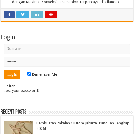
dengan Maximal Konveksi, Jasa Sablon Terpercaya! di Cilandak
Login
Remember Me
Daftar
Lost your password?
Recent Posts
Pembuatan Pakaian Custom Jakarta [Panduan Lengkap
2026]