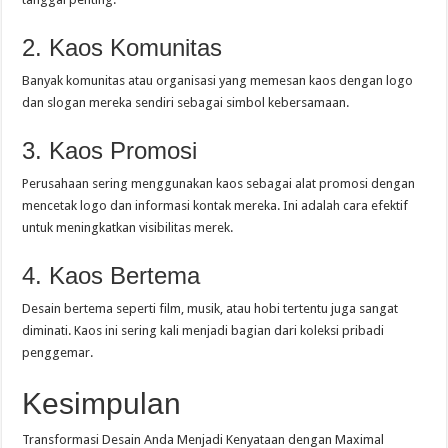
2. Kaos Komunitas
Banyak komunitas atau organisasi yang memesan kaos dengan logo
dan slogan mereka sendiri sebagai simbol kebersamaan.
3. Kaos Promosi
Perusahaan sering menggunakan kaos sebagai alat promosi dengan
mencetak logo dan informasi kontak mereka. Ini adalah cara efektif
untuk meningkatkan visibilitas merek.
4. Kaos Bertema
Desain bertema seperti film, musik, atau hobi tertentu juga sangat
diminati. Kaos ini sering kali menjadi bagian dari koleksi pribadi
penggemar.
Kesimpulan
Transformasi Desain Anda Menjadi Kenyataan dengan Maximal