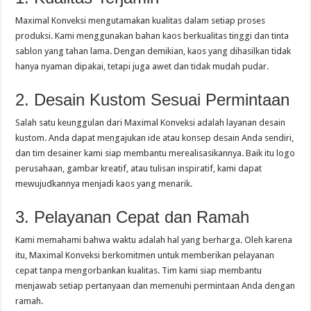
Maximal Konveksi mengutamakan kualitas dalam setiap proses
produksi. Kami menggunakan bahan kaos berkualitas tinggi dan tinta
sablon yang tahan lama. Dengan demikian, kaos yang dihasilkan tidak
hanya nyaman dipakai, tetapi juga awet dan tidak mudah pudar.
2. Desain Kustom Sesuai Permintaan
Salah satu keunggulan dari Maximal Konveksi adalah layanan desain
kustom. Anda dapat mengajukan ide atau konsep desain Anda sendiri,
dan tim desainer kami siap membantu merealisasikannya. Baik itu logo
perusahaan, gambar kreatif, atau tulisan inspiratif, kami dapat
mewujudkannya menjadi kaos yang menarik.
3. Pelayanan Cepat dan Ramah
Kami memahami bahwa waktu adalah hal yang berharga. Oleh karena
itu, Maximal Konveksi berkomitmen untuk memberikan pelayanan
cepat tanpa mengorbankan kualitas. Tim kami siap membantu
menjawab setiap pertanyaan dan memenuhi permintaan Anda dengan
ramah.