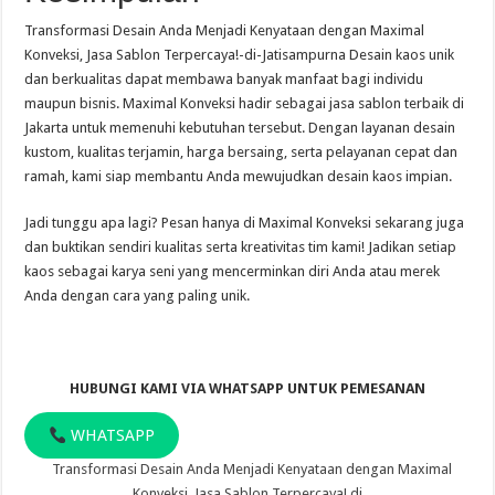
Transformasi Desain Anda Menjadi Kenyataan dengan Maximal
Konveksi, Jasa Sablon Terpercaya!-di-Jatisampurna Desain kaos unik
dan berkualitas dapat membawa banyak manfaat bagi individu
maupun bisnis. Maximal Konveksi hadir sebagai jasa sablon terbaik di
Jakarta untuk memenuhi kebutuhan tersebut. Dengan layanan desain
kustom, kualitas terjamin, harga bersaing, serta pelayanan cepat dan
ramah, kami siap membantu Anda mewujudkan desain kaos impian.
Jadi tunggu apa lagi? Pesan hanya di Maximal Konveksi sekarang juga
dan buktikan sendiri kualitas serta kreativitas tim kami! Jadikan setiap
kaos sebagai karya seni yang mencerminkan diri Anda atau merek
Anda dengan cara yang paling unik.
HUBUNGI KAMI VIA WHATSAPP UNTUK PEMESANAN
WHATSAPP
Transformasi Desain Anda Menjadi Kenyataan dengan Maximal
Konveksi, Jasa Sablon Terpercaya! di