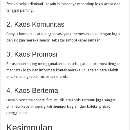
festival selalu diminati. Desain ini biasanya mencakup logo acara dan
tanggal penting.
2. Kaos Komunitas
Banyak komunitas atau organisasi yang memesan kaos dengan logo
dan slogan mereka sendiri sebagai simbol kebersamaan.
3. Kaos Promosi
Perusahaan sering menggunakan kaos sebagai alat promosi dengan
mencetak logo dan informasi kontak mereka. Ini adalah cara efektif
untuk meningkatkan visibilitas merek.
4. Kaos Bertema
Desain bertema seperti film, musik, atau hobi tertentu juga sangat
diminati. Kaos ini sering kali menjadi bagian dari koleksi pribadi
penggemar.
Kesimpulan