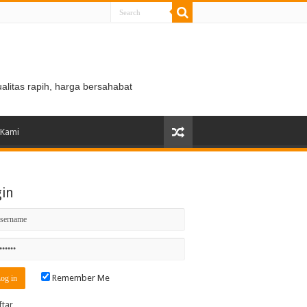
ualitas rapih, harga bersahabat
 Kami
gin
Remember Me
ftar