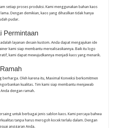
lam setiap proses produksi. Kami menggunakan bahan kaos
n lama. Dengan demikian, kaos yang dihasilkan tidak hanya
mudah pudar.
i Permintaan
i adalah layanan desain kustom. Anda dapat mengajukan ide
ainer kami siap membantu merealisasikannya. Baik itu logo
piratif, kami dapat mewujudkannya menjadi kaos yang menarik.
n Ramah
 berharga. Oleh karena itu, Maximal Konveksi berkomitmen
ngorbankan kualitas. Tim kami siap membantu menjawab
n Anda dengan ramah.
saing untuk berbagai jenis sablon kaos. Kami percaya bahwa
kualitas tanpa harus merogoh kocek terlalu dalam. Dengan
sesuai anggaran Anda.