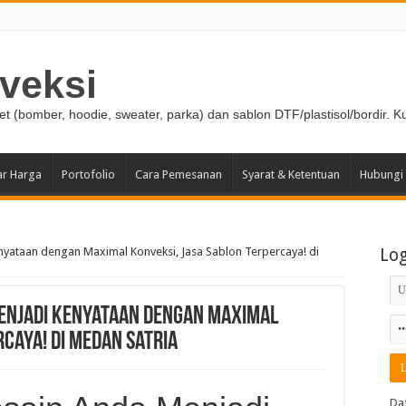
veksi
ket (bomber, hoodie, sweater, parka) dan sablon DTF/plastisol/bordir. K
ar Harga
Portofolio
Cara Pemesanan
Syarat & Ketentuan
Hubungi
yataan dengan Maximal Konveksi, Jasa Sablon Terpercaya! di
Lo
enjadi Kenyataan dengan Maximal
rcaya! di Medan Satria
Da