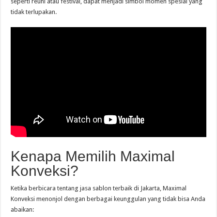
seperti reuni atau festival, dapat menjadi simbol momen spesial yang
tidak terlupakan.
Kenapa Memilih Maximal
Konveksi?
Ketika berbicara tentang jasa sablon terbaik di Jakarta, Maximal
Konveksi menonjol dengan berbagai keunggulan yang tidak bisa Anda
abaikan: