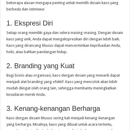
beberapa alasan mengapa penting untuk memilih desain kaos yang
berbeda dan istimewa:
1. Ekspresi Diri
Setiap orang memiliki gaya dan selera masing-masing. Dengan desain
kaos yang unik, Anda dapat mengekspresikan diri dengan lebih baik.
Kaos yang dirancang khusus dapat mencerminkan kepribadian Anda,
hobi, atau bahkan pandangan hidup.
2. Branding yang Kuat
Bagi bisnis atau organisasi, kaos dengan desain yang menarik dapat
menjadi alat branding yang efektif. Kaos yang mencolok akan lebih
mudah diingat oleh orang lain, sehingga membantu meningkatkan
kesadaran merek Anda.
3. Kenang-kenangan Berharga
Kaos dengan desain khusus sering kali menjadi kenang-kenangan
yang berharga. Misalnya, kaos yang dibuat untuk acara tertentu,