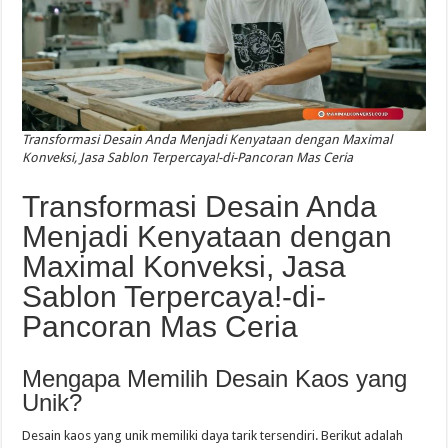
Transformasi Desain Anda Menjadi Kenyataan dengan Maximal
Konveksi, Jasa Sablon Terpercaya!-di-Pancoran Mas Ceria
Transformasi Desain Anda
Menjadi Kenyataan dengan
Maximal Konveksi, Jasa
Sablon Terpercaya!-di-
Pancoran Mas Ceria
Mengapa Memilih Desain Kaos yang
Unik?
Desain kaos yang unik memiliki daya tarik tersendiri. Berikut adalah