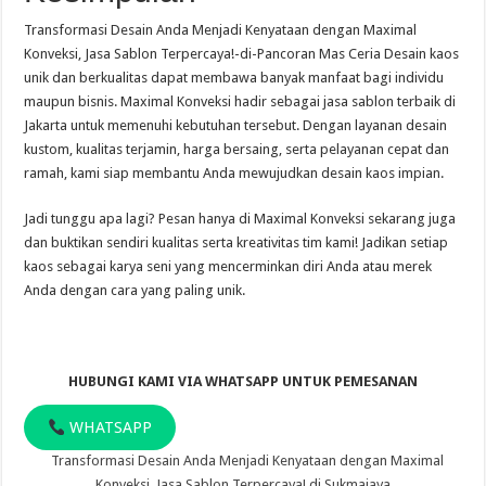
Transformasi Desain Anda Menjadi Kenyataan dengan Maximal
Konveksi, Jasa Sablon Terpercaya!-di-Pancoran Mas Ceria Desain kaos
unik dan berkualitas dapat membawa banyak manfaat bagi individu
maupun bisnis. Maximal Konveksi hadir sebagai jasa sablon terbaik di
Jakarta untuk memenuhi kebutuhan tersebut. Dengan layanan desain
kustom, kualitas terjamin, harga bersaing, serta pelayanan cepat dan
ramah, kami siap membantu Anda mewujudkan desain kaos impian.
Jadi tunggu apa lagi? Pesan hanya di Maximal Konveksi sekarang juga
dan buktikan sendiri kualitas serta kreativitas tim kami! Jadikan setiap
kaos sebagai karya seni yang mencerminkan diri Anda atau merek
Anda dengan cara yang paling unik.
HUBUNGI KAMI VIA WHATSAPP UNTUK PEMESANAN
WHATSAPP
Transformasi Desain Anda Menjadi Kenyataan dengan Maximal
Konveksi, Jasa Sablon Terpercaya! di Sukmajaya