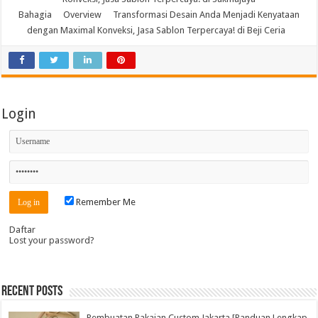
Bahagia
Overview
Transformasi Desain Anda Menjadi Kenyataan
dengan Maximal Konveksi, Jasa Sablon Terpercaya! di Beji Ceria
Login
Remember Me
Daftar
Lost your password?
Recent Posts
Pembuatan Pakaian Custom Jakarta [Panduan Lengkap