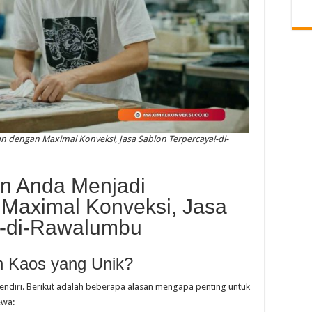
 dengan Maximal Konveksi, Jasa Sablon Terpercaya!-di-
in Anda Menjadi
Maximal Konveksi, Jasa
!-di-Rawalumbu
n Kaos yang Unik?
rsendiri. Berikut adalah beberapa alasan mengapa penting untuk
ewa: