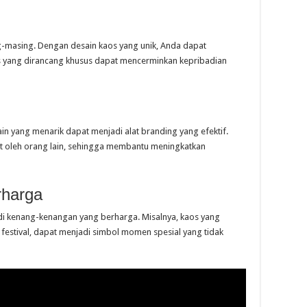
g-masing. Dengan desain kaos yang unik, Anda dapat
os yang dirancang khusus dapat mencerminkan kepribadian
ain yang menarik dapat menjadi alat branding yang efektif.
t oleh orang lain, sehingga membantu meningkatkan
rharga
di kenang-kenangan yang berharga. Misalnya, kaos yang
au festival, dapat menjadi simbol momen spesial yang tidak