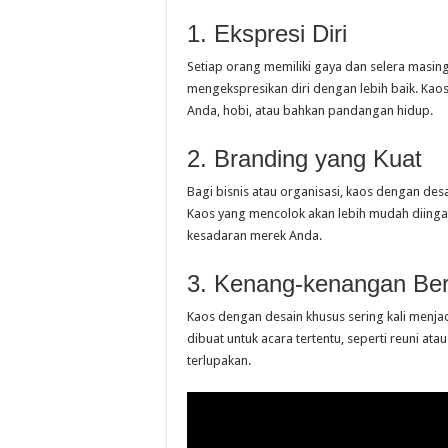
1. Ekspresi Diri
Setiap orang memiliki gaya dan selera masin
mengekspresikan diri dengan lebih baik. Ka
Anda, hobi, atau bahkan pandangan hidup.
2. Branding yang Kuat
Bagi bisnis atau organisasi, kaos dengan des
Kaos yang mencolok akan lebih mudah diinga
kesadaran merek Anda.
3. Kenang-kenangan Be
Kaos dengan desain khusus sering kali menja
dibuat untuk acara tertentu, seperti reuni at
terlupakan.