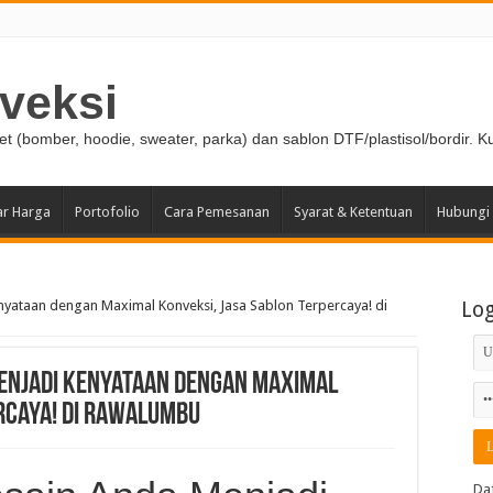
veksi
ket (bomber, hoodie, sweater, parka) dan sablon DTF/plastisol/bordir. K
ar Harga
Portofolio
Cara Pemesanan
Syarat & Ketentuan
Hubungi
yataan dengan Maximal Konveksi, Jasa Sablon Terpercaya! di
Lo
enjadi Kenyataan dengan Maximal
rcaya! di Rawalumbu
Da