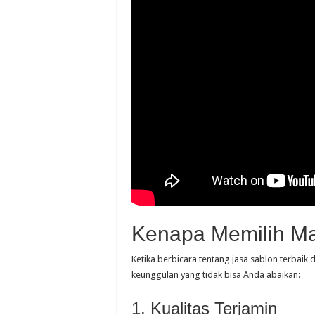
Kenapa Memilih Ma
Ketika berbicara tentang jasa sablon terbaik
keunggulan yang tidak bisa Anda abaikan:
1. Kualitas Terjamin