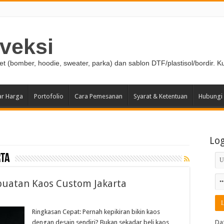
veksi
ket (bomber, hoodie, sweater, parka) dan sablon DTF/plastisol/bordir. K
ar Harga
Portofolio
Cara Pemesanan
Syarat & Ketentuan
Hubungi
Lo
rta
uatan Kaos Custom Jakarta
Ringkasan Cepat: Pernah kepikiran bikin kaos
dengan desain sendiri? Bukan sekadar beli kaos
Da