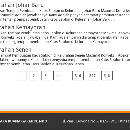
rahan Johar Baru
an Tempat Pembuatan Kaos Sablon di Kelurahan Johar Baru Maximal Konveksi
l Konveksi adalah jawabannya. Kami adalah penyedia tempat pembuatan Kaos
kan tentang tempat pembuatan Kaos Sablon di Kelurahan Johar Baru …
urahan Kemayoran
an Tempat Pembuatan Kaos Sablon di Kelurahan Kemayoran Maximal Konveks
l Konveksi adalah jawabannya. Kami adalah penyedia tempat pembuatan Kaos
ikan tentang tempat pembuatan Kaos Sablon di Kelurahan Kemayoran …
rahan Senen
empat Pembuatan Kaos Sablon di Kelurahan Senen Maximal Konveksi. Apakah
dalah jawabannya. Kami adalah penyedia tempat pembuatan Kaos Sablon terpe
 tempat pembuatan Kaos Sablon di Kelurahan Senen …
1
2
3
4
…
316
317
318
SAKA BUANA GARMENINDO
Jl. Waru Doyong No.7, RT.9/RW.8, Jatineg