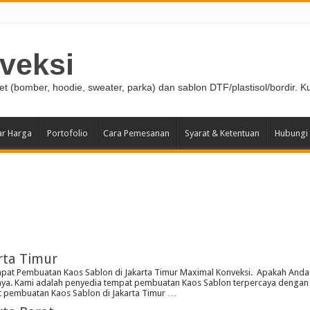
veksi
ket (bomber, hoodie, sweater, parka) dan sablon DTF/plastisol/bordir. K
ar Harga
Portofolio
Cara Pemesanan
Syarat & Ketentuan
Hubungi
rta Timur
at Pembuatan Kaos Sablon di Jakarta Timur Maximal Konveksi. Apakah Anda 
nya. Kami adalah penyedia tempat pembuatan Kaos Sablon terpercaya dengan 
t pembuatan Kaos Sablon di Jakarta Timur …