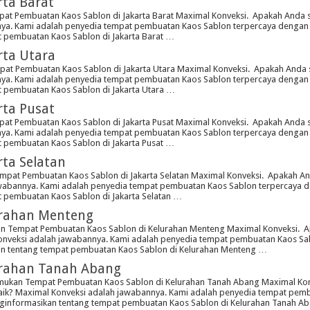
ta Barat
at Pembuatan Kaos Sablon di Jakarta Barat Maximal Konveksi. Apakah Anda s
nya. Kami adalah penyedia tempat pembuatan Kaos Sablon terpercaya dengan 
t pembuatan Kaos Sablon di Jakarta Barat …
rta Utara
at Pembuatan Kaos Sablon di Jakarta Utara Maximal Konveksi. Apakah Anda s
nya. Kami adalah penyedia tempat pembuatan Kaos Sablon terpercaya dengan 
t pembuatan Kaos Sablon di Jakarta Utara …
rta Pusat
at Pembuatan Kaos Sablon di Jakarta Pusat Maximal Konveksi. Apakah Anda s
nya. Kami adalah penyedia tempat pembuatan Kaos Sablon terpercaya dengan 
t pembuatan Kaos Sablon di Jakarta Pusat …
ta Selatan
mpat Pembuatan Kaos Sablon di Jakarta Selatan Maximal Konveksi. Apakah An
awabannya. Kami adalah penyedia tempat pembuatan Kaos Sablon terpercaya d
 pembuatan Kaos Sablon di Jakarta Selatan …
urahan Menteng
 Tempat Pembuatan Kaos Sablon di Kelurahan Menteng Maximal Konveksi. Ap
Konveksi adalah jawabannya. Kami adalah penyedia tempat pembuatan Kaos S
ikan tentang tempat pembuatan Kaos Sablon di Kelurahan Menteng …
urahan Tanah Abang
mukan Tempat Pembuatan Kaos Sablon di Kelurahan Tanah Abang Maximal Kon
baik? Maximal Konveksi adalah jawabannya. Kami adalah penyedia tempat pe
menginformasikan tentang tempat pembuatan Kaos Sablon di Kelurahan Tanah 