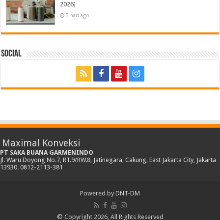
2026]
5 hari ago
Social
Maximal Konveksi
PT SAKA BUANA GARMENINDO
Jl. Waru Doyong No.7, RT.9/RW.8, Jatinegara, Cakung, East Jakarta City, Jakarta
13930. 0812-2113-381
Powered by
DNT-DM
© Copyright 2026, All Rights Reserved