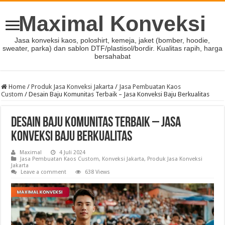
Maximal Konveksi
Jasa konveksi kaos, poloshirt, kemeja, jaket (bomber, hoodie,
sweater, parka) dan sablon DTF/plastisol/bordir. Kualitas rapih, harga
bersahabat
Home
/
Produk Jasa Konveksi Jakarta
/
Jasa Pembuatan Kaos
Custom
/
Desain Baju Komunitas Terbaik – Jasa Konveksi Baju Berkualitas
Desain Baju Komunitas Terbaik – Jasa
Konveksi Baju Berkualitas
Maximal
4 Juli 2024
Jasa Pembuatan Kaos Custom
,
Konveksi Jakarta
,
Produk Jasa Konveksi
Jakarta
Leave a comment
638 Views