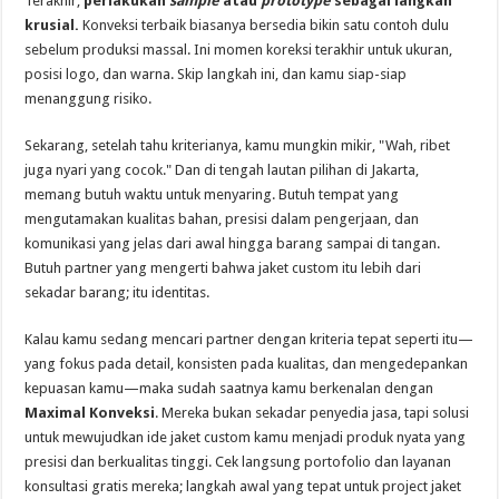
Terakhir,
perlakukan
sample
atau
prototype
sebagai langkah
krusial.
Konveksi terbaik biasanya bersedia bikin satu contoh dulu
sebelum produksi massal. Ini momen koreksi terakhir untuk ukuran,
posisi logo, dan warna. Skip langkah ini, dan kamu siap-siap
menanggung risiko.
Sekarang, setelah tahu kriterianya, kamu mungkin mikir, "Wah, ribet
juga nyari yang cocok." Dan di tengah lautan pilihan di Jakarta,
memang butuh waktu untuk menyaring. Butuh tempat yang
mengutamakan kualitas bahan, presisi dalam pengerjaan, dan
komunikasi yang jelas dari awal hingga barang sampai di tangan.
Butuh partner yang mengerti bahwa jaket custom itu lebih dari
sekadar barang; itu identitas.
Kalau kamu sedang mencari partner dengan kriteria tepat seperti itu—
yang fokus pada detail, konsisten pada kualitas, dan mengedepankan
kepuasan kamu—maka sudah saatnya kamu berkenalan dengan
Maximal Konveksi
. Mereka bukan sekadar penyedia jasa, tapi solusi
untuk mewujudkan ide jaket custom kamu menjadi produk nyata yang
presisi dan berkualitas tinggi. Cek langsung portofolio dan layanan
konsultasi gratis mereka; langkah awal yang tepat untuk project jaket