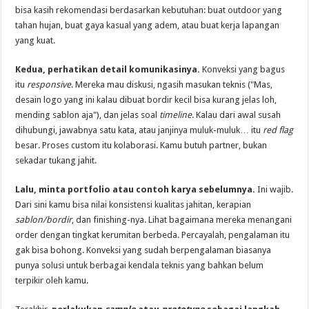
bisa kasih rekomendasi berdasarkan kebutuhan: buat outdoor yang
tahan hujan, buat gaya kasual yang adem, atau buat kerja lapangan
yang kuat.
Kedua, perhatikan detail komunikasinya.
Konveksi yang bagus
itu
responsive
. Mereka mau diskusi, ngasih masukan teknis ("Mas,
desain logo yang ini kalau dibuat bordir kecil bisa kurang jelas loh,
mending sablon aja"), dan jelas soal
timeline
. Kalau dari awal susah
dihubungi, jawabnya satu kata, atau janjinya muluk-muluk… itu
red flag
besar. Proses custom itu kolaborasi. Kamu butuh partner, bukan
sekadar tukang jahit.
Lalu, minta portfolio atau contoh karya sebelumnya.
Ini wajib.
Dari sini kamu bisa nilai konsistensi kualitas jahitan, kerapian
sablon/bordir
, dan finishing-nya. Lihat bagaimana mereka menangani
order dengan tingkat kerumitan berbeda. Percayalah, pengalaman itu
gak bisa bohong. Konveksi yang sudah berpengalaman biasanya
punya solusi untuk berbagai kendala teknis yang bahkan belum
terpikir oleh kamu.