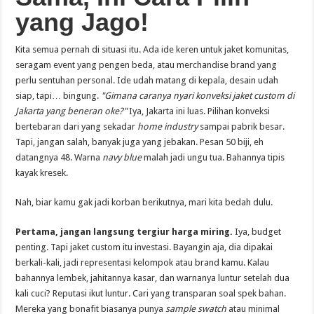
yang Jago!
Kita semua pernah di situasi itu. Ada ide keren untuk jaket komunitas,
seragam event yang pengen beda, atau merchandise brand yang
perlu sentuhan personal. Ide udah matang di kepala, desain udah
siap, tapi… bingung.
"Gimana caranya nyari konveksi jaket custom di
Jakarta yang beneran oke?"
Iya, Jakarta ini luas. Pilihan konveksi
bertebaran dari yang sekadar
home industry
sampai pabrik besar.
Tapi, jangan salah, banyak juga yang jebakan. Pesan 50 biji, eh
datangnya 48. Warna
navy blue
malah jadi ungu tua. Bahannya tipis
kayak kresek.
Nah, biar kamu gak jadi korban berikutnya, mari kita bedah dulu.
Pertama, jangan langsung tergiur harga miring.
Iya, budget
penting. Tapi jaket custom itu investasi. Bayangin aja, dia dipakai
berkali-kali, jadi representasi kelompok atau brand kamu. Kalau
bahannya lembek, jahitannya kasar, dan warnanya luntur setelah dua
kali cuci? Reputasi ikut luntur. Cari yang transparan soal spek bahan.
Mereka yang bonafit biasanya punya
sample swatch
atau minimal