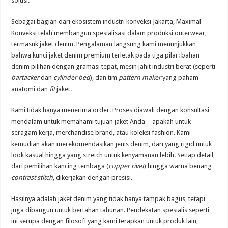
solusi.
Sebagai bagian dari ekosistem industri konveksi Jakarta, Maximal
Konveksi telah membangun spesialisasi dalam produksi outerwear,
termasuk jaket denim. Pengalaman langsung kami menunjukkan
bahwa kunci jaket denim premium terletak pada tiga pilar: bahan
denim pilihan dengan gramasi tepat, mesin jahit industri berat (seperti
bartacker
dan
cylinder bed
), dan tim
pattern maker
yang paham
anatomi dan
fit
jaket.
Kami tidak hanya menerima order. Proses diawali dengan konsultasi
mendalam untuk memahami tujuan jaket Anda—apakah untuk
seragam kerja, merchandise brand, atau koleksi fashion. Kami
kemudian akan merekomendasikan jenis denim, dari yang rigid untuk
look kasual hingga yang stretch untuk kenyamanan lebih. Setiap detail,
dari pemilihan kancing tembaga (
copper rivet
) hingga warna benang
contrast stitch
, dikerjakan dengan presisi.
Hasilnya adalah jaket denim yang tidak hanya tampak bagus, tetapi
juga dibangun untuk bertahan tahunan. Pendekatan spesialis seperti
ini serupa dengan filosofi yang kami terapkan untuk produk lain,