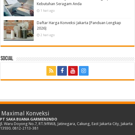
Kebutuhan Seragam Anda
1 hari ago
Daftar Harga Konveksi Jakarta [Panduan Lengkap
2026]
2 hari ago
Social
Maximal Konveksi
PT SAKA BUANA GARMENINDO
Jl. Waru Doyong No.7, RT.9/RW.8, Jatinegara, Cakung, East Jakarta City, Jakarta
13930. 0812-2113-381