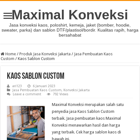
Maximal Konveksi
Jasa konveksi kaos, poloshirt, kemeja, jaket (bomber, hoodie,
sweater, parka) dan sablon DTF/plastisol/bordir. Kualitas rapih, harga
bersahabat
Home
/
Produk Jasa Konveksi Jakarta
/
Jasa Pembuatan Kaos
Custom
/
Kaos Sablon Custom
Kaos Sablon Custom
ari123
6 Januari 2023
Jasa Pembuatan Kaos Custom
,
Konveksi Jakarta
Leave a comment
792 Views
Maximal Konveksi merupakan salah satu
penyedia jasa Kaos Sablon Custom
terbaik. Jasa pembuatan kaos Maximal
Konveksi menawarkan hasil dan harga
yang terbaik. Cek harga sablon kaos di
bawah ini.