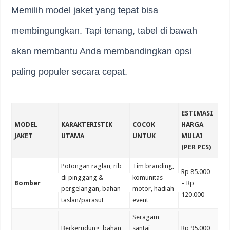
Memilih model jaket yang tepat bisa
membingungkan. Tapi tenang, tabel di bawah
akan membantu Anda membandingkan opsi
paling populer secara cepat.
ESTIMASI
MODEL
KARAKTERISTIK
COCOK
HARGA
JAKET
UTAMA
UNTUK
MULAI
(PER PCS)
Potongan raglan, rib
Tim branding,
Rp 85.000
di pinggang &
komunitas
Bomber
– Rp
pergelangan, bahan
motor, hadiah
120.000
taslan/parasut
event
Seragam
Berkerudung, bahan
santai,
Rp 95.000