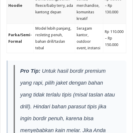
Hoodie
fleece/baby terry, ada
merchandise,
– Rp
kantong depan
komunitas
130.000
kreatif
Model lebih panjang,
Seragam
Rp 110.000
Parka/Semi-
resleting penuh,
kantor,
– Rp
Formal
bahan drill/taslan
outdoor
150.000
tebal
event, instansi
Pro Tip:
Untuk hasil bordir premium
yang rapi, pilih jaket dengan bahan
yang tidak terlalu tipis (misal taslan atau
drill). Hindari bahan parasut tipis jika
ingin bordir penuh, karena bisa
menyebabkan kain melar. Jika Anda