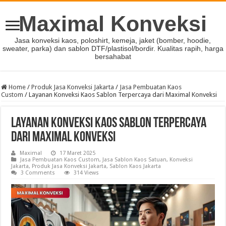
Maximal Konveksi
Jasa konveksi kaos, poloshirt, kemeja, jaket (bomber, hoodie,
sweater, parka) dan sablon DTF/plastisol/bordir. Kualitas rapih, harga
bersahabat
Home
/
Produk Jasa Konveksi Jakarta
/
Jasa Pembuatan Kaos
Custom
/
Layanan Konveksi Kaos Sablon Terpercaya dari Maximal Konveksi
Layanan Konveksi Kaos Sablon Terpercaya
dari Maximal Konveksi
Maximal
17 Maret 2025
Jasa Pembuatan Kaos Custom
,
Jasa Sablon Kaos Satuan
,
Konveksi
Jakarta
,
Produk Jasa Konveksi Jakarta
,
Sablon Kaos Jakarta
3 Comments
314 Views