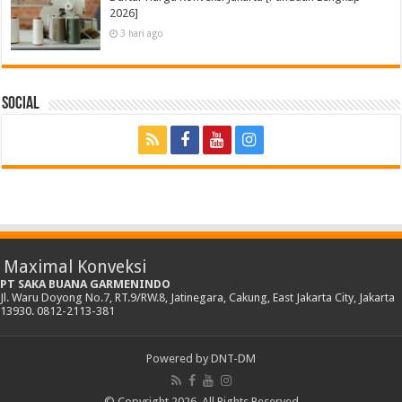
2026]
3 hari ago
Social
Maximal Konveksi
PT SAKA BUANA GARMENINDO
Jl. Waru Doyong No.7, RT.9/RW.8, Jatinegara, Cakung, East Jakarta City, Jakarta
13930. 0812-2113-381
Powered by
DNT-DM
© Copyright 2026, All Rights Reserved